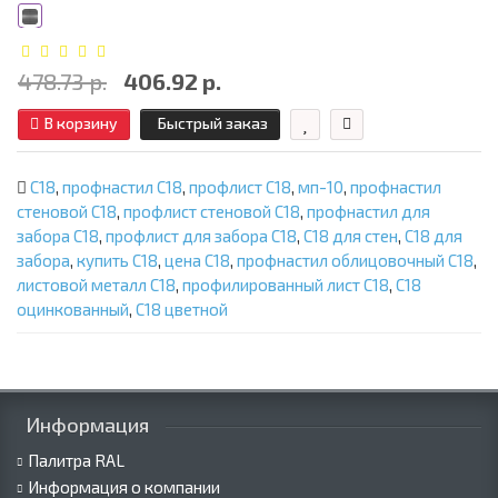
478.73 р.
406.92 р.
В корзину
Быстрый заказ
С18
,
профнастил С18
,
профлист С18
,
мп-10
,
профнастил
стеновой С18
,
профлист стеновой С18
,
профнастил для
забора С18
,
профлист для забора С18
,
С18 для стен
,
С18 для
забора
,
купить С18
,
цена С18
,
профнастил облицовочный С18
,
листовой металл С18
,
профилированный лист С18
,
С18
оцинкованный
,
С18 цветной
Информация
Палитра RAL
Информация о компании