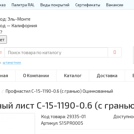
каз
Палитра RAL
Виды покрытий
Сертификаты
Вакансии
од:
Эль-Монте
род — Калифорния
?
р:
штакетник
вная
О Компании
Каталог
Доставка
Профнастил С-15-1190-0.6 (с гранью) Оцинкованный
й лист С-15-1190-0.6 (с гран
Код товара:
29335-01
Доступнос
Артикул: S15PR0005