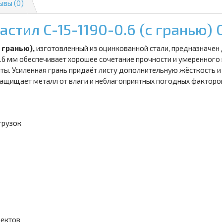
ывы (0)
астил С-15-1190-0.6 (с гранью)
 гранью),
изготовленный из оцинкованной стали, предназначен 
6 мм обеспечивает хорошее сочетание прочности и умеренного в
ы. Усиленная грань придаёт листу дополнительную жёсткость 
ащищает металл от влаги и неблагоприятных погодных факторо
грузок
ъектов