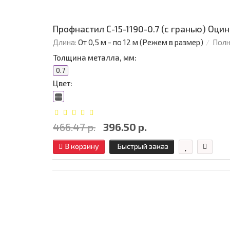
Профнастил С-15-1190-0.7 (с гранью) Оци
Длина:
От 0,5 м - по 12 м (Режем в размер)
Полн
Толщина металла, мм:
0.7
Цвет:
466.47 р.
396.50 р.
В корзину
Быстрый заказ