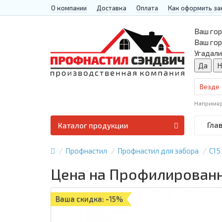
О компании
Доставка
Оплата
Как оформить за
Ваш гор
Ваш го
Угадали
Везде
Наприме
Гла
Каталог продукции
Профнастил
Профнастил для забора
С15
Цена на Профилированны
Ваша скидка: -15%