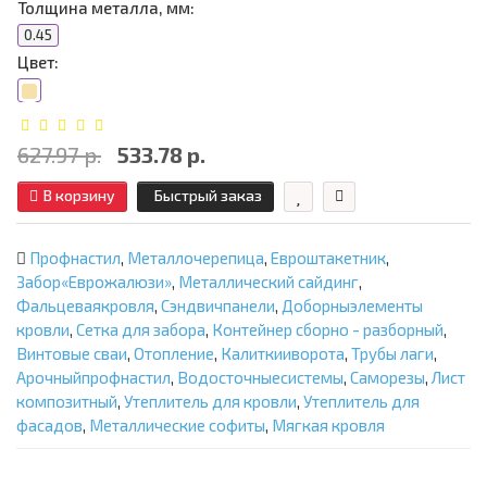
Толщина металла, мм:
0.45
Цвет:
627.97 р.
533.78 р.
В корзину
Быстрый заказ
Профнастил
,
Металлочерепица
,
Евроштакетник
,
Забор«Еврожалюзи»
,
Металлический сайдинг
,
Фальцеваякровля
,
Сэндвичпанели
,
Доборныэлементы
кровли
,
Сетка для забора
,
Контейнер сборно - разборный
,
Винтовые сваи
,
Отопление
,
Калиткииворота
,
Трубы лаги
,
Арочныйпрофнастил
,
Водосточныесистемы
,
Саморезы
,
Лист
композитный
,
Утеплитель для кровли
,
Утеплитель для
фасадов
,
Металлические софиты
,
Мягкая кровля