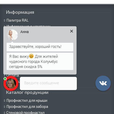
Информация
Палитра RAL
Информация о компании
Анна
Информация о доставке
Политика безопасности
Условия соглашения
Сертификаты
Я Вас вижу
Для жителей
Виды покрытий
чудесного города Колумбус
Как оформить заказ
сегодня скидка 5%
Вакансии
Оплата
Пресс-центр
Введите сообщение
Каталог продукции
Профнастил для крыши
Профнастил для забора
Стеновой профнастил