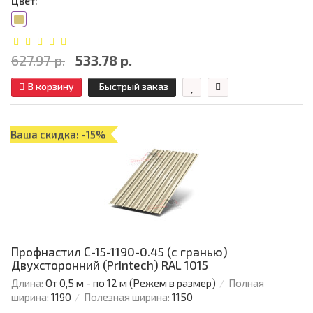
Цвет:
627.97 р.
533.78 р.
В корзину
Быстрый заказ
Ваша скидка: -15%
Профнастил С-15-1190-0.45 (с гранью)
Двухсторонний (Printech) RAL 1015
Длина:
От 0,5 м - по 12 м (Режем в размер)
Полная
ширина:
1190
Полезная ширина:
1150