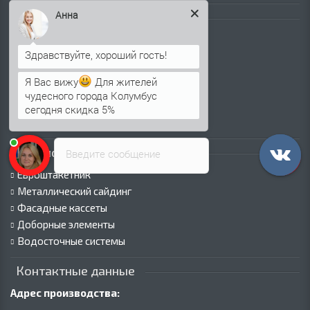
Анна
Каталог продукции
Профнастил для крыши
Профнастил для забора
Стеновой профнастил
Я Вас вижу
Для жителей
Кровельные сэндвич-панели
чудесного города Колумбус
Стеновые сэндвич-панели
сегодня скидка 5%
Металлочерепица
Каталог продукции
Введите сообщение
Евроштакетник
Металлический сайдинг
Фасадные кассеты
Доборные элементы
Водосточные системы
Контактные данные
Адрес производства: