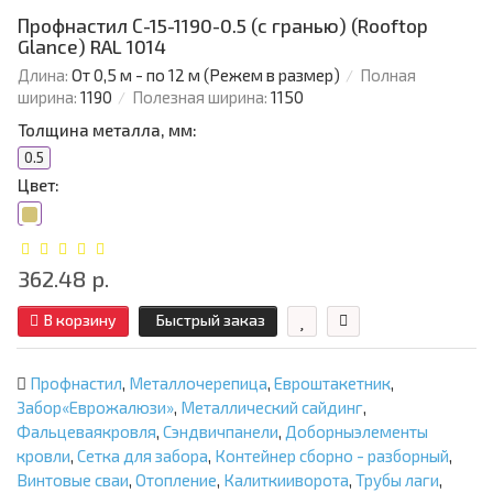
Профнастил С-15-1190-0.5 (с гранью) (Rooftop
Glance) RAL 1014
Длина:
От 0,5 м - по 12 м (Режем в размер)
Полная
ширина:
1190
Полезная ширина:
1150
Толщина металла, мм:
0.5
Цвет:
362.48 р.
В корзину
Быстрый заказ
Профнастил
,
Металлочерепица
,
Евроштакетник
,
Забор«Еврожалюзи»
,
Металлический сайдинг
,
Фальцеваякровля
,
Сэндвичпанели
,
Доборныэлементы
кровли
,
Сетка для забора
,
Контейнер сборно - разборный
,
Винтовые сваи
,
Отопление
,
Калиткииворота
,
Трубы лаги
,