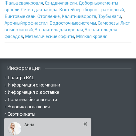
Фальцеваякровля
,
Сэндвичпанели
,
Доборныэлементы
кровли
,
Сетка для забора
,
Контейнер сборно - разборный
,
Винтовые сваи
,
Отопление
,
Калиткииворота
,
Трубы лаги
,
Арочныйпрофнастил
,
Водосточныесистемы
,
Саморезы
,
Лист
композитный
,
Утеплитель для кровли
,
Утеплитель для
фасадов
,
Металлические софиты
,
Мягкая кровля
Информация
Палитра RAL
Информация о компании
Информация о доставке
Политика безопасности
Условия соглашения
Сертификаты
Виды покрытий
Анна
Как оформить заказ
Вакансии