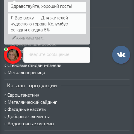
Оплата
Пресс-центр
Я Вас вижу
Для жителей
чудесного города Колумбус
Каталог продукции
сегодня скидка 5%
Профнастил для крыши
Анна
печатает...
Профнастил для забора
Стеновой профнастил
Введите сообщение
Кровельные сэндвич-панели
Стеновые сэндвич-панели
Металлочерепица
Каталог продукции
Евроштакетник
Металлический сайдинг
Фасадные кассеты
Доборные элементы
Водосточные системы