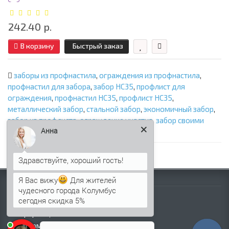
242.40 р.
В корзину
Быстрый заказ
заборы из профнастила
,
ограждения из профнастила
,
профнастил для забора
,
забор НС35
,
профлист для
ограждения
,
профнастил НС35
,
профлист НС35
,
металлический забор
,
стальной забор
,
экономичный забор
,
забор из профлиста
,
ограждение участка
,
забор своими
Анна
руками
,
НС35 для забора
Я Вас вижу
Для жителей
Информация
чудесного города Колумбус
сегодня скидка 5%
Палитра RAL
Информация о компании
Информация о доставке