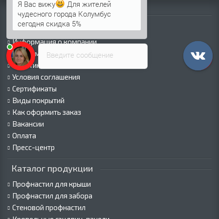
чудесного города Колумбус
Информация
сегодня скидка 5%
Анна
печатает...
Палитра RAL
Информация о компании
Информация о доставке
Введите сообщение
Политика безопасности
Условия соглашения
Сертификаты
Виды покрытий
Как оформить заказ
Вакансии
Оплата
Пресс-центр
Каталог продукции
Профнастил для крыши
Профнастил для забора
Стеновой профнастил