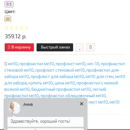
0.5
Цвет:
359.12 р.
В корзину
Быстрый заказ
мп10
,
профнастил мп10
,
профлист мп10
,
мп-10
,
профнастил
стеновой мп10
,
профлист стеновой мп10
,
профнастил для
забора мп10
,
профлист для забора мп10
,
мп10 для стен
,
мп10
для забора
,
купить мп10
,
цена мп10
,
профнастил с низкой
волной мп10
,
бюджетный профнастил мп10
,
легкий
профнастил мп10
,
профнастил облицовочный мп10
,
Анна
листовой металл мп10
,
профилированный лист мп10
,
мп10
оцинкованный
,
мп10 цветной
Я Вас вижу
Для жителей