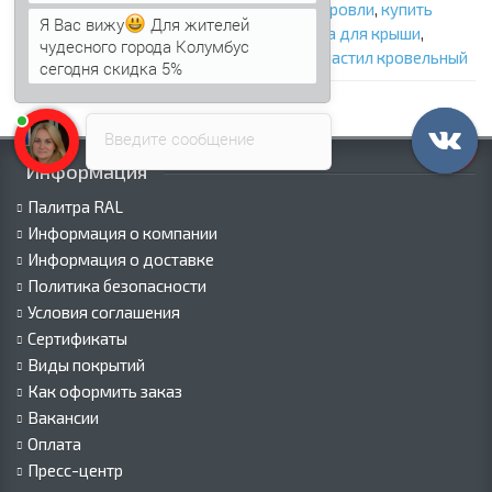
Я Вас вижу
Для жителей
металлическая кровля
,
профнастил для кровли
,
купить
чудесного города Колумбус
профнастил для крыши
,
цена профнастила для крыши
,
сегодня скидка 5%
профилированный лист для крыши
,
профнастил кровельный
Анна
печатает...
Введите сообщение
Информация
Палитра RAL
Информация о компании
Информация о доставке
Политика безопасности
Условия соглашения
Сертификаты
Виды покрытий
Как оформить заказ
Вакансии
Оплата
Пресс-центр