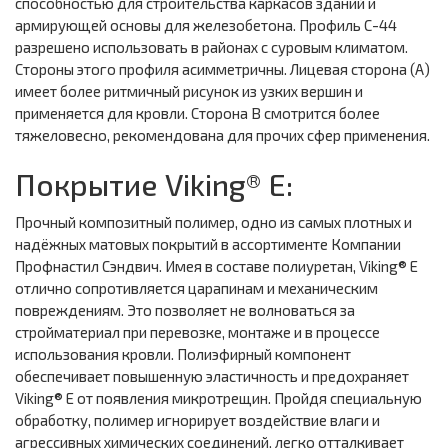
способностью для строительства каркасов зданий и
армирующей основы для железобетона. Профиль С-44
разрешено использовать в районах с суровым климатом.
Стороны этого профиля асимметричны. Лицевая сторона (А)
имеет более ритмичный рисунок из узких вершин и
применяется для кровли. Сторона В смотрится более
тяжеловесно, рекомендована для прочих сфер применения.
Покрытие Viking® E:
Прочный композитный полимер, одно из самых плотных и
надёжных матовых покрытий в ассортименте Компании
Профнастил Сэндвич. Имея в составе полиуретан, Viking® E
отлично сопротивляется царапинам и механическим
повреждениям. Это позволяет не волноваться за
стройматериал при перевозке, монтаже и в процессе
использования кровли. Полиэфирный компонент
обеспечивает повышенную эластичность и предохраняет
Viking® E от появления микротрещин. Пройдя специальную
обработку, полимер игнорирует воздействие влаги и
агрессивных химических соединений, легко отталкивает