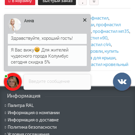
В корзину
Быстрый заказ
профнастил для крыши
,
кровельный профнастил
,
Анна
профнастил на крышу
,
профлист для крыши
,
профнастил
st15
,
профнастил мп20
,
профнастил мм35
,
профнастил мп35
,
профнастил н60
,
профнастил н75
,
профнастил н90
,
профнастил нс35
,
профнастил н114
,
профнастил с44
,
Я Вас вижу
Для жителей
металлическая кровля
,
профнастил для кровли
,
купить
чудесного города Колумбус
профнастил для крыши
,
цена профнастила для крыши
,
сегодня скидка 5%
профилированный лист для крыши
,
профнастил кровельный
Введите сообщение
Информация
Палитра RAL
Информация о компании
Информация о доставке
Политика безопасности
Условия соглашения