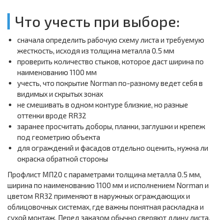
Что учесть при выборе:
сначала определить рабочую схему листа и требуемую
жесткость, исходя из толщина металла 0.5 мм
проверить количество стыков, которое даст ширина по
наименованию 1100 мм
учесть, что покрытие Norman по-разному ведет себя в
видимых и скрытых зонах
не смешивать в одном контуре близкие, но разные
оттенки вроде RR32
заранее просчитать доборы, планки, заглушки и крепеж
под геометрию объекта
для ограждений и фасадов отдельно оценить, нужна ли
окраска обратной стороны
Профлист МП20 с параметрами толщина металла 0.5 мм,
ширина по наименованию 1100 мм и исполнением Norman и
цветом RR32 применяют в наружных ограждающих и
облицовочных системах, где важны понятная раскладка и
сухой монтаж. Перед заказом обычно сверяют длину листа,