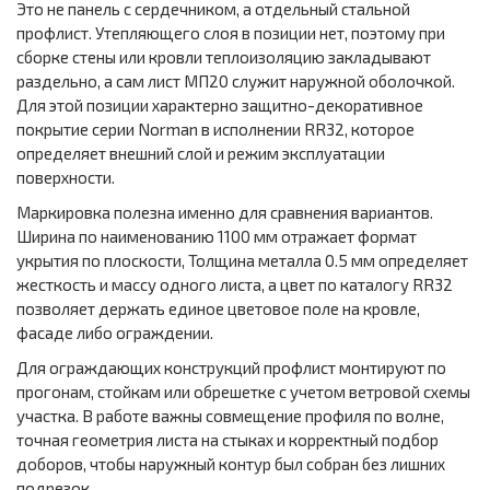
Это не панель с сердечником, а отдельный стальной
профлист. Утепляющего слоя в позиции нет, поэтому при
сборке стены или кровли теплоизоляцию закладывают
раздельно, а сам лист МП20 служит наружной оболочкой.
Для этой позиции характерно защитно-декоративное
покрытие серии Norman в исполнении RR32, которое
определяет внешний слой и режим эксплуатации
поверхности.
Маркировка полезна именно для сравнения вариантов.
Ширина по наименованию 1100 мм отражает формат
укрытия по плоскости, Толщина металла 0.5 мм определяет
жесткость и массу одного листа, а цвет по каталогу RR32
позволяет держать единое цветовое поле на кровле,
фасаде либо ограждении.
Для ограждающих конструкций профлист монтируют по
прогонам, стойкам или обрешетке с учетом ветровой схемы
участка. В работе важны совмещение профиля по волне,
точная геометрия листа на стыках и корректный подбор
доборов, чтобы наружный контур был собран без лишних
подрезок.