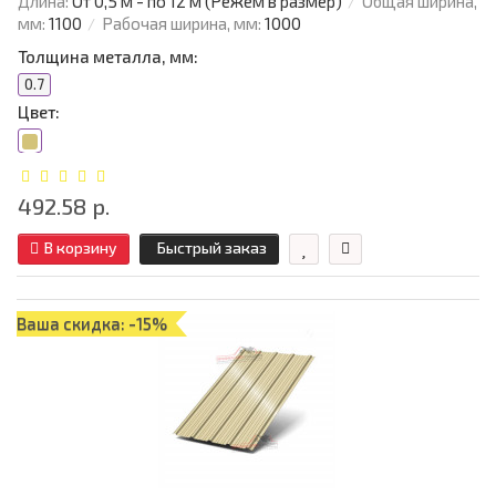
Длина:
От 0,5 м - по 12 м (Режем в размер)
Общая ширина,
мм:
1100
Рабочая ширина, мм:
1000
Толщина металла, мм:
0.7
Цвет:
492.58 р.
В корзину
Быстрый заказ
Ваша скидка: -15%