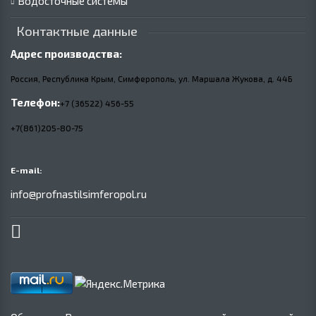
Водосточные системы
Контактные данные
Адрес производства:
Россия, Республика Крым, Симферополь, ул. Маршала Жукова,
д.
44Б
Телефон:
+7 (36522) 456-55
+7(861)205-80-75
E-mail:
info@profnastilsimferopol.ru