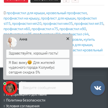
профнастил для крыши
,
кровельный профнастил
,
профнастил на крышу
,
профлист для крыши
,
профнастил
st15
,
профнастил мп20
,
профнастил мм35
,
профнастил мп35
,
профнастил н60
,
профнастил н75
,
профнастил н90
,
профнастил нс35
,
профнастил н114
,
профнастил с44
,
Анна
металлическая кровля
,
профнастил для кровли
,
купить
профнастил для крыши
,
цена профнастила для крыши
,
профилированный лист для крыши
,
профнастил кровельный
Я Вас вижу
Для жителей
чудесного города Колумбус
сегодня скидка 5%
Информация
Палитра RAL
Введите сообщение
Информация о компании
Информация о доставке
Политика безопасности
Условия соглашения