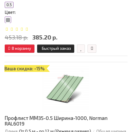
0.5
Цвет:
453.18 р.
385.20 р.
В корзину
Быстрый заказ
Ваша скидка: -15%
Профлист ММ35-0.5 Ширина-1000, Norman
RAL6019
Длина:
От 0,5 м - по 12 м (Режем в размер)
Общая ширина,