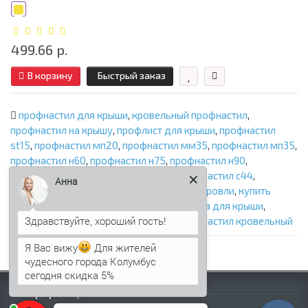
499.66 р.
В корзину
Быстрый заказ
профнастил для крыши
,
кровельный профнастил
,
профнастил на крышу
,
профлист для крыши
,
профнастил
st15
,
профнастил мп20
,
профнастил мм35
,
профнастил мп35
,
профнастил н60
,
профнастил н75
,
профнастил н90
,
профнастил нс35
,
профнастил н114
,
профнастил с44
,
Анна
металлическая кровля
,
профнастил для кровли
,
купить
профнастил для крыши
,
цена профнастила для крыши
,
профилированный лист для крыши
,
профнастил кровельный
Я Вас вижу
Для жителей
чудесного города Колумбус
сегодня скидка 5%
Информация