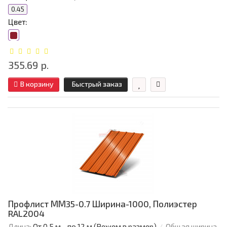
0.45
Цвет:
355.69 р.
В корзину
Быстрый заказ
Профлист ММ35-0.7 Ширина-1000, Полиэстер
RAL2004
Длина:
От 0,5 м - по 12 м (Режем в размер)
Общая ширина,