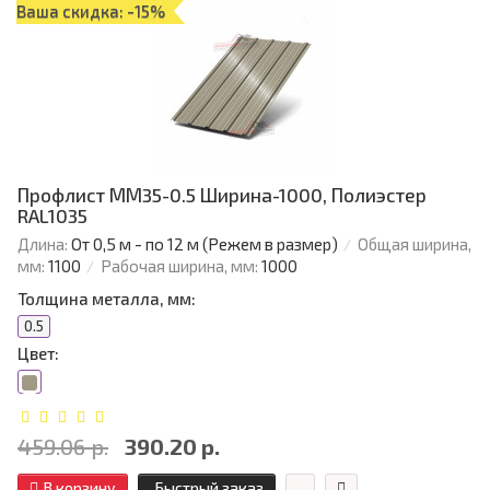
Ваша скидка: -15%
Профлист ММ35-0.5 Ширина-1000, Полиэстер
RAL1035
Длина:
От 0,5 м - по 12 м (Режем в размер)
Общая ширина,
мм:
1100
Рабочая ширина, мм:
1000
Толщина металла, мм:
0.5
Цвет:
459.06 р.
390.20 р.
В корзину
Быстрый заказ