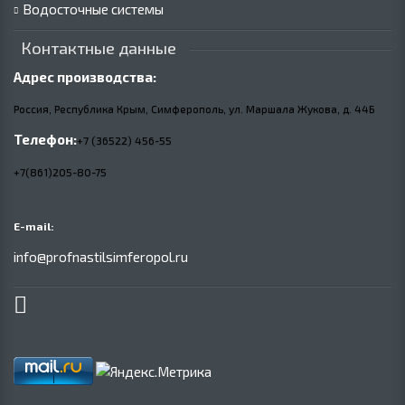
Водосточные системы
Контактные данные
Адрес производства:
Россия, Республика Крым, Симферополь, ул. Маршала Жукова,
д.
44Б
Телефон:
+7 (36522) 456-55
+7(861)205-80-75
E-mail:
info@profnastilsimferopol.ru