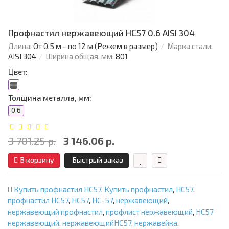
Профнастил нержавеющий НС57 0.6 AISI 304
Длина:
От 0,5 м - по 12 м (Режем в размер)
Марка стали:
AISI 304
Ширина общая, мм:
801
Цвет:
Толщина металла, мм:
0.6
3 701.25 р.
3 146.06 р.
В корзину
Быстрый заказ
Купить профнастил НС57
,
Купить профнастил
,
НС57
,
профнастил НС57
,
НС57
,
НС-57
,
нержавеющий
,
нержавеющий профнастил
,
профлист нержавеющий
,
НС57
нержавеющий
,
нержавеющийНС57
,
нержавейка
,