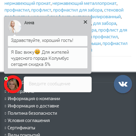
нержавеющий прокат
,
нержавеющий металлопрокат
,
профнастил
,
профлист
,
профнастил для забора
,
стеновой
профнастил
,
несущий профлист
,
лист профилированный
,
Анна
профилированный лист
,
металлопрофиль
,
для забора
,
заборный профнастил
,
профлист для забора
,
профлист для
крыши
,
профлисты
,
профлист
,
кровельный профнастил
,
профлист кровельный
,
профнастил для крыши
,
профнастил
несущий
,
несущий лист профилированный
Я Вас вижу
Для жителей
чудесного города Колумбус
сегодня скидка 5%
Информация
Введите сообщение
Палитра RAL
Информация о компании
Информация о доставке
Политика безопасности
Условия соглашения
Сертификаты
Виды покрытий