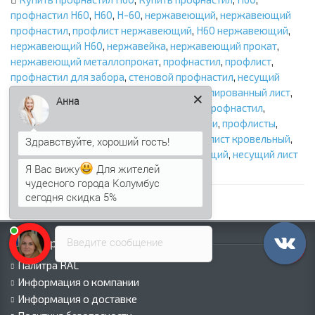
профнастил Н60
,
Н60
,
Н-60
,
нержавеющий
,
нержавеющий
профнастил
,
профлист нержавеющий
,
Н60 нержавеющий
,
нержавеющий Н60
,
нержавейка
,
нержавеющий прокат
,
нержавеющий металлопрокат
,
профнастил
,
профлист
,
профнастил для забора
,
стеновой профнастил
,
несущий
профлист
,
лист профилированный
,
профилированный лист
,
Анна
металлопрофиль
,
для забора
,
заборный профнастил
,
профлист для забора
,
профлист для крыши
,
профлисты
,
профлист
,
кровельный профнастил
,
профлист кровельный
,
профнастил для крыши
,
профнастил несущий
,
несущий лист
Я Вас вижу
Для жителей
профилированный
чудесного города Колумбус
сегодня скидка 5%
Введите сообщение
Информация
Палитра RAL
Информация о компании
Информация о доставке