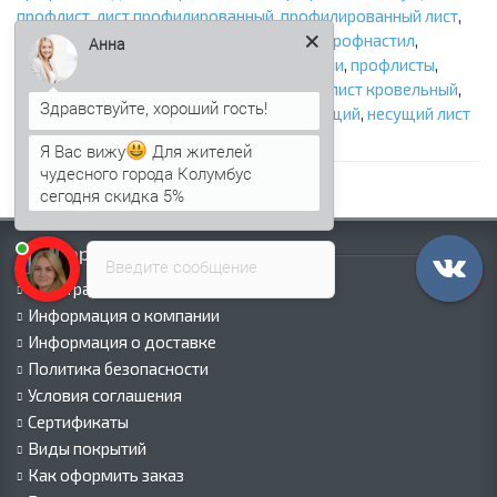
профлист
,
лист профилированный
,
профилированный лист
,
металлопрофиль
,
для забора
,
заборный профнастил
,
Анна
профлист для забора
,
профлист для крыши
,
профлисты
,
профлист
,
кровельный профнастил
,
профлист кровельный
,
профнастил для крыши
,
профнастил несущий
,
несущий лист
профилированный
Я Вас вижу
Для жителей
чудесного города Колумбус
сегодня скидка 5%
Информация
Введите сообщение
Палитра RAL
Информация о компании
Информация о доставке
Политика безопасности
Условия соглашения
Сертификаты
Виды покрытий
Как оформить заказ