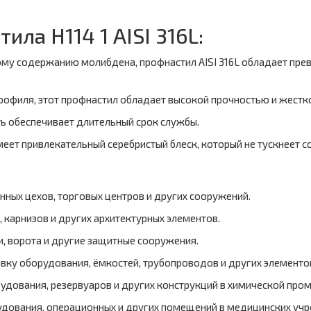
ла Н114 1 AISI 316L:
ому содержанию молибдена, профнастил AISI 316L обладает пре
профиля, этот профнастил обладает высокой прочностью и жестк
ть обеспечивает длительный срок службы.
еет привлекательный серебристый блеск, который не тускнеет с
нных цехов, торговых центров и других сооружений.
 карнизов и других архитектурных элементов.
, ворота и другие защитные сооружения.
ку оборудования, ёмкостей, трубопроводов и других элементо
удования, резервуаров и других конструкций в химической про
дования, операционных и других помещений в медицинских уч