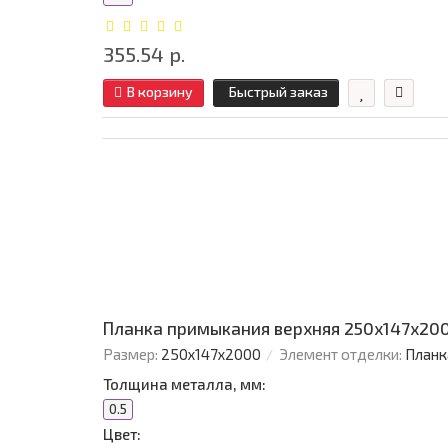
355.54 р.
В корзину
Быстрый заказ
Планка примыкания верхняя 250х147х200
Размер:
250х147х2000
Элемент отделки:
Планк
Толщина металла, мм:
0.5
Цвет: