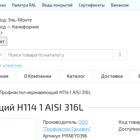
каз
Палитра RAL
Виды покрытий
Сертификаты
Вакансии
од:
Эль-Монте
род — Калифорния
?
р:
штакетник
вная
О Компании
Каталог
Доставка
Профнастил нержавеющий Н114 1 AISI 316L
 Н114 1 AISI 316L
Производитель:
ООО
Код това
"Профнастил Сэндвич"
Доступнос
Артикул: PRNEY0396