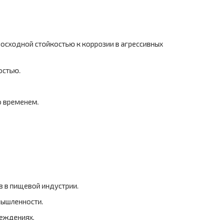
восходной стойкостью к коррозии в агрессивных
остью.
о временем.
в в пищевой индустрии.
мышленности.
реждениях.