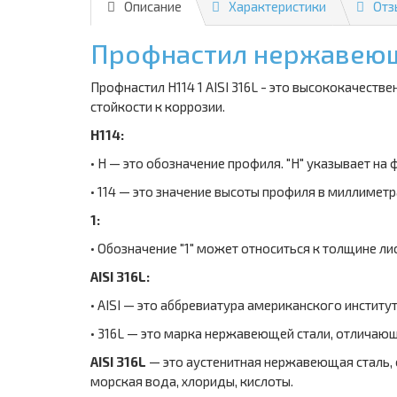
Описание
Характеристики
Отз
Профнастил нержавеющий
Профнастил Н114 1 AISI 316L - это высококачест
стойкости к коррозии.
Н114:
• Н — это обозначение профиля. "Н" указывает н
• 114 — это значение высоты профиля в миллиметр
1:
• Обозначение "1" может относиться к толщине лис
AISI 316L:
• AISI — это аббревиатура американского института 
• 316L — это марка нержавеющей стали, отличаю
AISI 316L
— это аустенитная нержавеющая сталь, 
морская вода, хлориды, кислоты.