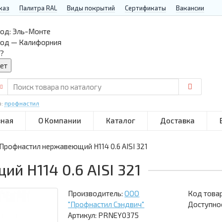
каз
Палитра RAL
Виды покрытий
Сертификаты
Вакансии
од:
Эль-Монте
род — Калифорния
?
р:
профнастил
вная
О Компании
Каталог
Доставка
Профнастил нержавеющий Н114 0.6 AISI 321
й Н114 0.6 AISI 321
Производитель:
ООО
Код това
"Профнастил Сэндвич"
Доступнос
Артикул: PRNEY0375