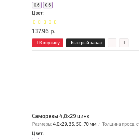
0.6
0.6
Цвет:
137.96 р.
В корзину
Быстрый заказ
Саморезы 4,8х29 цинк
Размеры:
4,8х29, 35, 50, 70 мм
Толщина просв. с
Цвет: