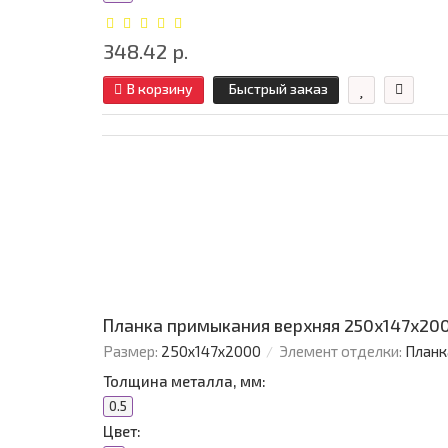
348.42 р.
В корзину
Быстрый заказ
Планка примыкания верхняя 250х147х200
Размер:
250х147х2000
Элемент отделки:
Планк
Толщина металла, мм:
0.5
Цвет: