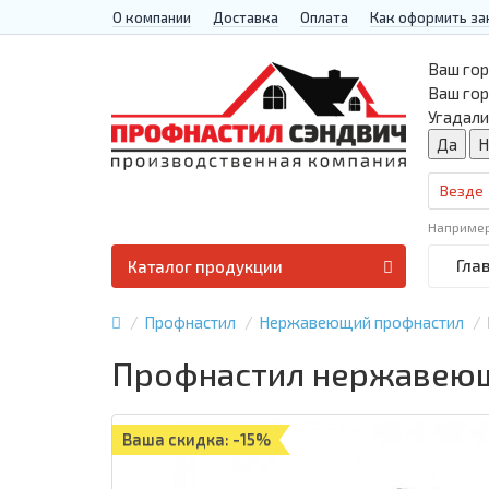
О компании
Доставка
Оплата
Как оформить за
Ваш гор
Ваш го
Угадали
Везде
Наприме
Гла
Каталог продукции
Профнастил
Нержавеющий профнастил
Профнастил нержавеющи
Ваша скидка: -15%