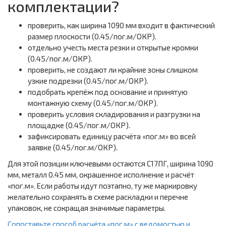
комплектации?
проверить, как ширина 1090 мм входит в фактический
размер плоскости (0.45/пог.м/ОКР).
отдельно учесть места резки и открытые кромки
(0.45/пог.м/ОКР).
проверить, не создают ли крайние зоны слишком
узкие подрезки (0.45/пог.м/ОКР).
подобрать крепёж под основание и принятую
монтажную схему (0.45/пог.м/ОКР).
проверить условия складирования и разгрузки на
площадке (0.45/пог.м/ОКР).
зафиксировать единицу расчёта «пог.м» во всей
заявке (0.45/пог.м/ОКР).
Для этой позиции ключевыми остаются С17ПГ, ширина 1090
мм, металл 0.45 мм, окрашенное исполнение и расчёт
«пог.м». Если работы идут поэтапно, ту же маркировку
желательно сохранять в схеме раскладки и перечне
упаковок, не сокращая значимые параметры.
Сопоставьте способ расчёта «пог.м» с ведомостью и