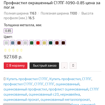
Профнастил окрашенный С17ПГ-1090-0.85 цена за
пог.м
Полная ширина:
1163
Полезная ширина:
1100
Высота
профиля (мм.):
16.5
Толщина металла, мм:
0.85
Цвет:
927.68 р.
В корзину
Быстрый заказ
Купить профнастил С17ПГ
,
Купить профнастил
,
С17ПГ
,
профнастил С17ПГ
,
С17ПГ
,
С17ПГ
,
оцинкованный
,
оцинкованный профнастил
,
профлист оцинкованный
,
С17ПГ
оцинкованный
,
оцинкованный с20
,
нержавейка
,
оцинкованный прокат
,
оцинкованный металлопрокат
,
профнастил
,
профлист
,
профнастил для забора
,
стеновой