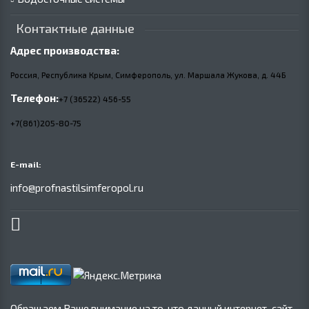
Контактные данные
Адрес производства:
Россия, Республика Крым, Симферополь, ул. Маршала Жукова,
д.
44Б
Телефон:
+7 (36522) 456-55
+7(861)205-80-75
E-mail:
info@profnastilsimferopol.ru
Обращаем Ваше внимание на то, что данный интернет-сайт