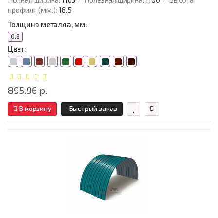
Полная ширина:
1163
Полезная ширина:
1100
Высота
профиля (мм.):
16.5
Толщина металла, мм:
0.8
Цвет:
895.96 р.
В корзину
Быстрый заказ