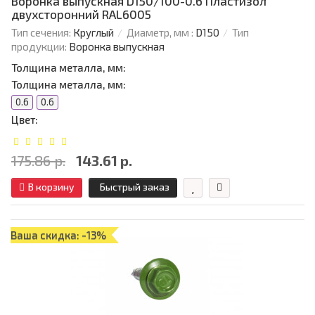
Воронка выпускная D150/100-0.6 Пластизол
двухсторонний RAL6005
Тип сечения:
Круглый
Диаметр, мм :
D150
Тип
продукции:
Воронка выпускная
Толщина металла, мм:
Толщина металла, мм:
0.6
0.6
Цвет:
175.86 р.
143.61 р.
В корзину
Быстрый заказ
Ваша скидка: -13%