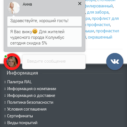
Анна
профнастил
,
несущий профлист
,
лист профилированный
,
профилированный лист
,
металлопрофиль
,
для забора
,
заборный профнастил
,
профлист для забора
,
профлист для
крыши
,
профлисты
,
профлист
,
кровельный профнастил
,
профлист кровельный
,
профнастил для крыши
,
профнастил
Я Вас вижу
Для жителей
чудесного города Колумбус
несущий
,
несущий лист профилированный
,
окрашенный
сегодня скидка 5%
профнастил
Введите сообщение
Информация
Палитра RAL
Информация о компании
Информация о доставке
Политика безопасности
Условия соглашения
Сертификаты
Виды покрытий