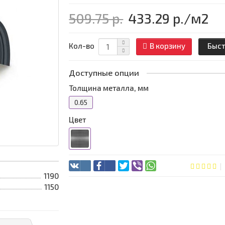
509.75 р.
433.29 р.
/м2
Кол-во
В корзину
Быст
Доступные опции
Толщина металла, мм
0.65
Цвет
1190
1150