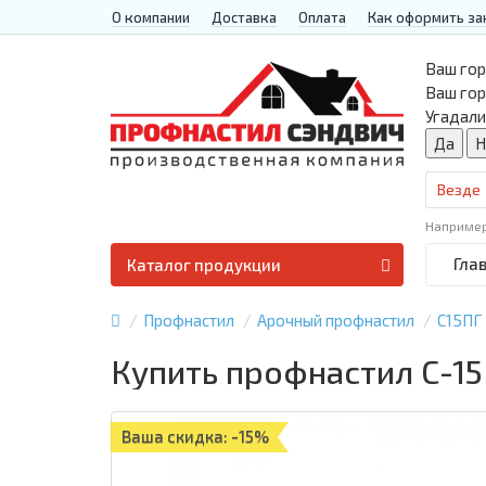
О компании
Доставка
Оплата
Как оформить за
Ваш гор
Ваш го
Угадали
Везде
Наприме
Гла
Каталог продукции
Профнастил
Арочный профнастил
С15ПГ
Купить профнастил С-15
Ваша скидка: -15%