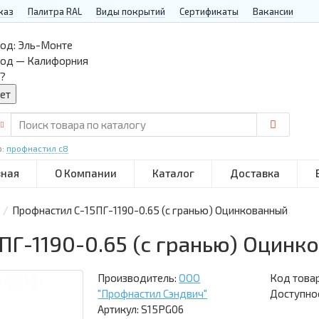
каз
Палитра RAL
Виды покрытий
Сертификаты
Вакансии
од:
Эль-Монте
род — Калифорния
?
р:
профнастил с8
вная
О Компании
Каталог
Доставка
Профнастил С-15ПГ-1190-0.65 (с гранью) Оцинкованный
ПГ-1190-0.65 (с гранью) Оцинк
Производитель:
ООО
Код това
"Профнастил Сэндвич"
Доступнос
Артикул: S15PG06