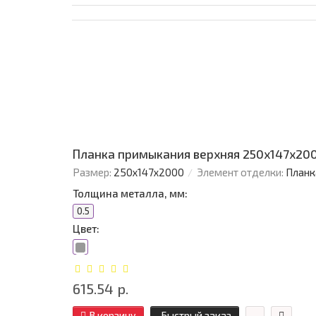
Планка примыкания верхняя 250х147х200
Размер:
250х147х2000
Элемент отделки:
Планк
Толщина металла, мм:
0.5
Цвет:
615.54 р.
В корзину
Быстрый заказ