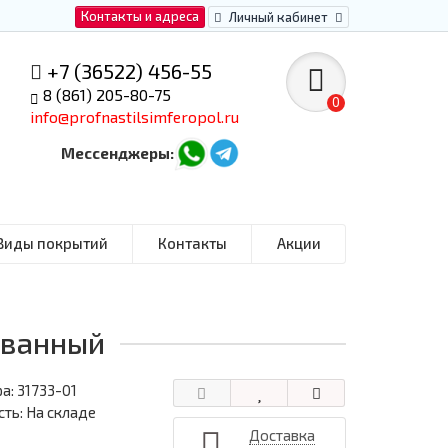
Контакты и адреса
Личный кабинет
+7 (36522) 456-55
8 (861) 205-80-75
0
info@profnastilsimferopol.ru
Мессенджеры:
Виды покрытий
Контакты
Акции
ованный
ра:
31733-01
ть: На складе
Доставка