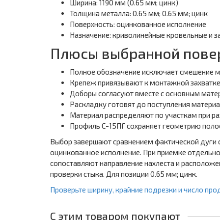
Ширина: 1190 мм (0.65 мм; цинк)
Толщина металла: 0.65 мм; 0.65 мм; цинк
Поверхность: оцинкованное исполнение
Назначение: криволинейные кровельные и за
Плюсы выбранной пове
Полное обозначение исключает смешение м
Крепеж привязывают к монтажной захватке 
Доборы согласуют вместе с основным матер
Раскладку готовят до поступления материал
Материал распределяют по участкам при раз
Профиль С-15ПГ сохраняет геометрию полос
Выбор завершают сравнением фактической дуги с 
оцинкованное исполнение. При приемке отдельно
сопоставляют направление нахлеста и расположен
проверки стыка. Для позиции 0.65 мм; цинк.
Проверьте ширину, крайние подрезки и число про
С этим товаром покупают