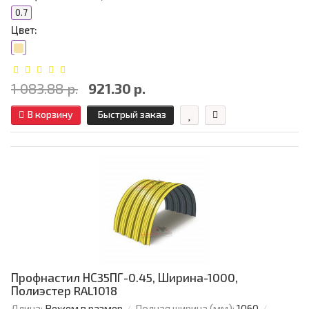
0.7
Цвет:
1 083.88 р.
921.30 р.
В корзину
Быстрый заказ
Профнастил НС35ПГ-0.45, Ширина-1000,
Полиэстер RAL1018
Длина:
Режем в размер
Полная ширина (мм):
1060