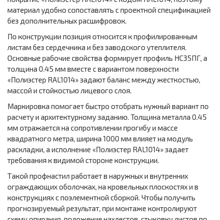
материал удобно сопоставлять с проектной спецификацией
без дополнительных расшифровок.
По конструкции позиция относится к профилированным
листам без сердечника и без заводского утеплителя.
Основные рабочие свойства формирует профиль НС35ПГ, а
толщина 0.45 мм вместе с вариантом поверхности
«Полиэстер RAL1014» задают баланс между жесткостью,
массой и стойкостью лицевого слоя.
Маркировка помогает быстро отобрать нужный вариант по
расчету и архитектурному заданию. Толщина металла 0.45
мм отражается на сопротивлении прогибу и массе
квадратного метра, ширина 1000 мм влияет на модуль
раскладки, а исполнение «Полиэстер RAL1014» задает
требования к видимой стороне конструкции.
Такой профнастил работает в наружных и внутренних
ограждающих оболочках, на кровельных плоскостях и в
конструкциях с поэлементной сборкой. Чтобы получить
прогнозируемый результат, при монтаже контролируют
схему опирания, положение нахлестов, стыковку листов по