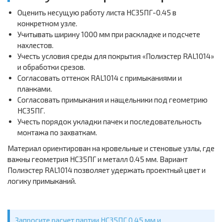
Оценить несущую работу листа НС35ПГ-0.45 в
конкретном узле.
Учитывать ширину 1000 мм при раскладке и подсчете
нахлестов.
Учесть условия среды для покрытия «Полиэстер RAL1014»
и обработки срезов.
Согласовать оттенок RAL1014 с примыканиями и
планками.
Согласовать примыкания и нащельники под геометрию
НС35ПГ.
Учесть порядок укладки пачек и последовательность
монтажа по захваткам.
Материал ориентирован на кровельные и стеновые узлы, где
важны геометрия НС35ПГ и металл 0.45 мм. Вариант
Полиэстер RAL1014 позволяет удержать проектный цвет и
логику примыканий.
Запросите расчет партии НС35ПГ 0.45 мм и