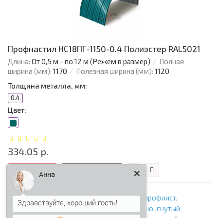
Профнастил НС18ПГ-1150-0.4 Полиэстер RAL5021
Длина:
От 0,5 м - по 12 м (Режем в размер)
Полная
ширина (мм):
1170
Полезная ширина (мм):
1120
Толщина металла, мм:
0.4
Цвет:
334.05 р.
В корзину
Быстрый заказ
Анна
НС18ПГ
,
арочный профнастил
,
арочный профлист
,
продольно-гнутый профнастил
,
продольно-гнутый