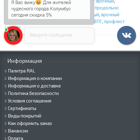
профлист
,
профнастил арочный
,
профлист арочный
,
Я Вас вижу
Для жителей
профнастил продольно гнутый
,
профлист продольно
чудесного города Колумбус
сегодня скидка 5%
гнутый
,
арочный профнастил оцинкованный
,
арочный
профлист оцинкованный
,
профнастил НС18ПГ
,
профлист
НС18ПГ
Введите сообщение
Информация
Палитра RAL
Информация о компании
Информация о доставке
Политика безопасности
Условия соглашения
Сертификаты
Виды покрытий
Как оформить заказ
Вакансии
Оплата