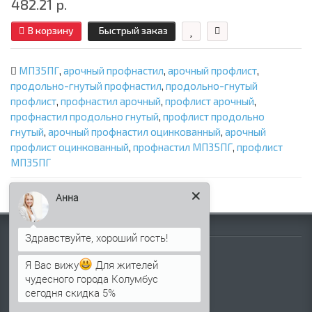
482.21 р.
В корзину
Быстрый заказ
МП35ПГ
,
арочный профнастил
,
арочный профлист
,
продольно-гнутый профнастил
,
продольно-гнутый
профлист
,
профнастил арочный
,
профлист арочный
,
профнастил продольно гнутый
,
профлист продольно
гнутый
,
арочный профнастил оцинкованный
,
арочный
профлист оцинкованный
,
профнастил МП35ПГ
,
профлист
МП35ПГ
Анна
Информация
Палитра RAL
Я Вас вижу
Для жителей
Информация о компании
чудесного города Колумбус
Информация о доставке
сегодня скидка 5%
Политика безопасности