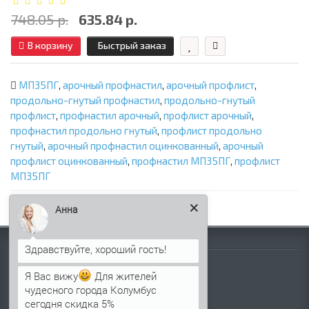
748.05 р.
635.84 р.
В корзину
Быстрый заказ
МП35ПГ
,
арочный профнастил
,
арочный профлист
,
продольно-гнутый профнастил
,
продольно-гнутый
профлист
,
профнастил арочный
,
профлист арочный
,
профнастил продольно гнутый
,
профлист продольно
гнутый
,
арочный профнастил оцинкованный
,
арочный
профлист оцинкованный
,
профнастил МП35ПГ
,
профлист
МП35ПГ
Анна
Информация
Палитра RAL
Я Вас вижу
Для жителей
Информация о компании
чудесного города Колумбус
сегодня скидка 5%
Информация о доставке