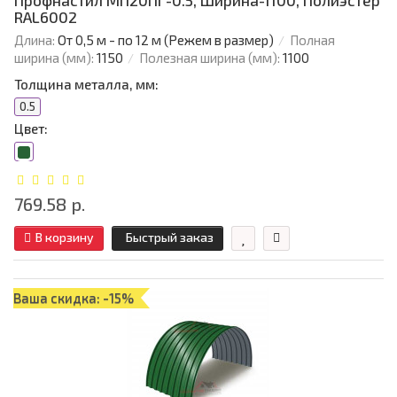
Профнастил МП20ПГ-0.5, Ширина-1100, Полиэстер
RAL6002
Длина:
От 0,5 м - по 12 м (Режем в размер)
Полная
ширина (мм):
1150
Полезная ширина (мм):
1100
Толщина металла, мм:
0.5
Цвет:
769.58 р.
В корзину
Быстрый заказ
Ваша скидка: -15%