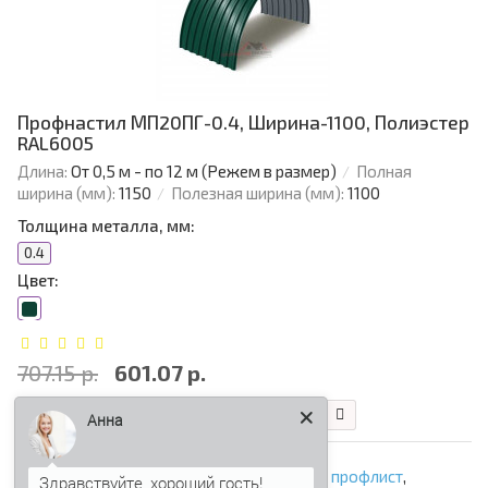
Профнастил МП20ПГ-0.4, Ширина-1100, Полиэстер
RAL6005
Длина:
От 0,5 м - по 12 м (Режем в размер)
Полная
ширина (мм):
1150
Полезная ширина (мм):
1100
Толщина металла, мм:
0.4
Цвет:
707.15 р.
601.07 р.
В корзину
Быстрый заказ
Анна
МП20ПГ
,
арочный профнастил
,
арочный профлист
,