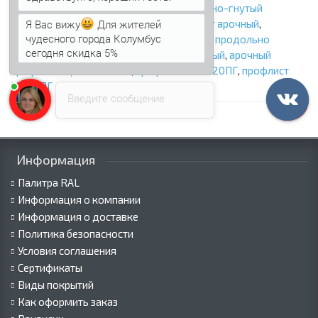
продольно-гнутый профнастил
,
продольно-гнутый
Я Вас вижу
Для жителей
профлист
,
профнастил арочный
,
профлист арочный
,
чудесного города Колумбус
профнастил продольно гнутый
,
профлист продольно
сегодня скидка 5%
гнутый
,
арочный профнастил оцинкованный
,
арочный
профлист оцинкованный
,
профнастил МП20ПГ
,
профлист
МП20ПГ
Введите сообщение
Информация
Палитра RAL
Информация о компании
Информация о доставке
Политика безопасности
Условия соглашения
Сертификаты
Виды покрытий
Как оформить заказ