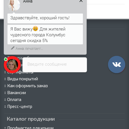
Анна
Информация
Я Вас вижу
Для жителей
чудесного города Колумбус
Палитра RAL
сегодня скидка 5%
Информация о компании
Анна
печатает...
Информация о доставке
Политика безопасности
Введите сообщение
Условия соглашения
Сертификаты
Виды покрытий
Как оформить заказ
Вакансии
Оплата
Пресс-центр
Каталог продукции
Профнастил для крыши