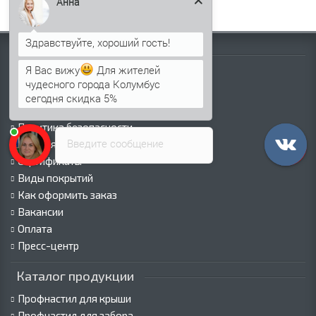
Анна
Информация
Я Вас вижу
Для жителей
Палитра RAL
чудесного города Колумбус
Информация о компании
сегодня скидка 5%
Информация о доставке
Политика безопасности
Введите сообщение
Условия соглашения
Сертификаты
Виды покрытий
Как оформить заказ
Вакансии
Оплата
Пресс-центр
Каталог продукции
Профнастил для крыши
Профнастил для забора