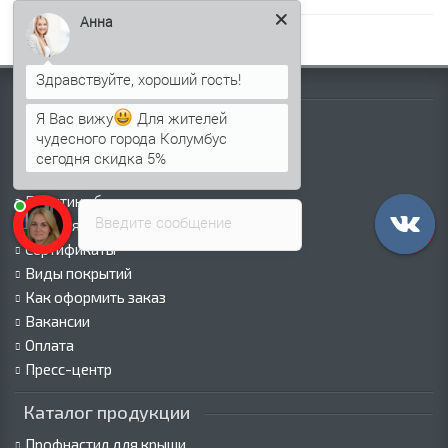
Анна
Информация
Я Вас вижу
Для жителей
Палитра RAL
чудесного города Колумбус
Информация о компании
сегодня скидка 5%
Информация о доставке
Политика безопасности
Введите сообщение
Условия соглашения
Сертификаты
Виды покрытий
Как оформить заказ
Вакансии
Оплата
Пресс-центр
Каталог продукции
Профнастил для крыши