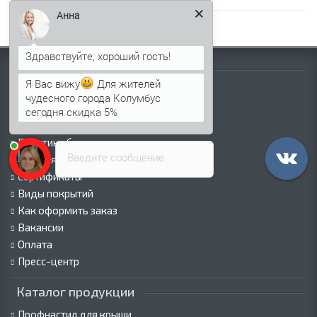
Анна
Информация
Я Вас вижу
Для жителей
Палитра RAL
чудесного города Колумбус
Информация о компании
сегодня скидка 5%
Информация о доставке
Политика безопасности
Введите сообщение
Условия соглашения
Сертификаты
Виды покрытий
Как оформить заказ
Вакансии
Оплата
Пресс-центр
Каталог продукции
Профнастил для крыши