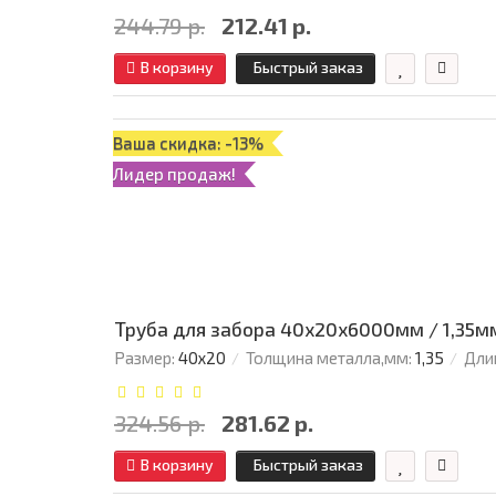
244.79 р.
212.41 р.
В корзину
Быстрый заказ
Ваша скидка: -13%
Лидер продаж!
Труба для забора 40х20x6000мм / 1,35м
Размер:
40х20
Толщина металла,мм:
1,35
Дли
324.56 р.
281.62 р.
В корзину
Быстрый заказ