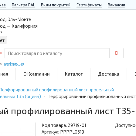
каз
Палитра RAL
Виды покрытий
Сертификаты
Вакансии
од:
Эль-Монте
род — Калифорния
?
р:
профнастил
вная
О Компании
Каталог
Доставка
Перфорированный профилированный лист кровельный
ельный Т35 (оцинк)
Перфорированный профилированный лист 
й профилированный лист Т35-8
Код товара:
29719-01
Доступнос
Артикул: PPPPL0319