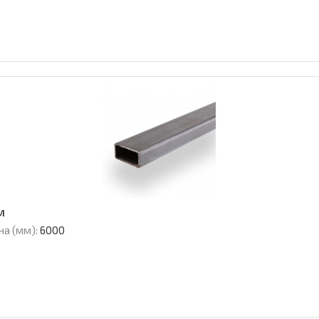
м
на (мм):
6000