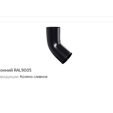
ронний RAL9005
продукции:
Колено сливное