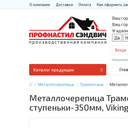
О компании
Доставка
Оплата
Как оформить за
Ваш гор
Ваш го
Угадали
Везде
Наприме
Гла
Каталог продукции
Металлочерепица
Трамонтана
Металлоч
Металлочерепица Трамо
ступеньки-350мм, Vikin