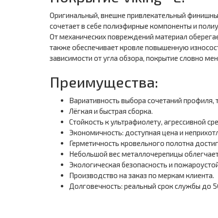
Оригинальный, внешне привлекательный финишный
сочетает в себе полиэфирные компоненты и поли
От механических повреждений материал оберегает
также обеспечивает кровле повышенную износост
зависимости от угла обзора, покрытие словно ме
Преимущества:
Вариативность выбора сочетаний профиля, т
Лёгкая и быстрая сборка.
Стойкость к ультрафиолету, агрессивной сре
Экономичность: доступная цена и неприхотл
Герметичность кровельного полотна достиг
Небольшой вес металлочерепицы облегчает 
Экологическая безопасность и пожароустой
Производство на заказ по меркам клиента.
Долговечность: реальный срок службы до 50