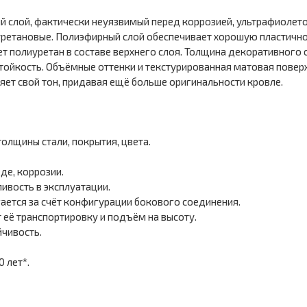
 слой, фактически неуязвимый перед коррозией, ультрафиолетом
уретановые. Полиэфирный слой обеспечивает хорошую пластично
 полиуретан в составе верхнего слоя. Толщина декоративного с
ойкость. Объёмные оттенки и текстурированная матовая поверх
няет свой тон, придавая ещё больше оригинальности кровле.
олщины стали, покрытия, цвета.
де, коррозии.
ивость в эксплуатации.
ается за счёт конфигурации бокового соединения.
её транспортировку и подъём на высоту.
чивость.
 лет*.