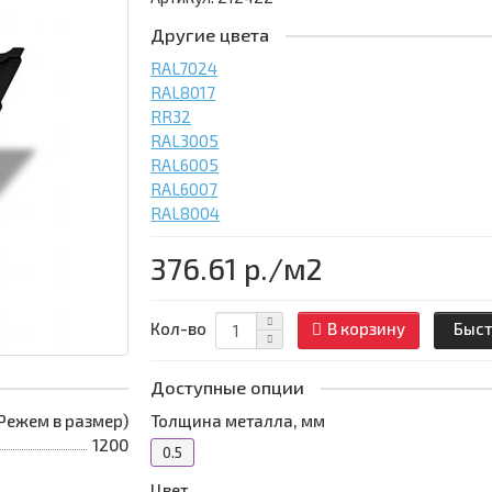
Другие цвета
RAL7024
RAL8017
RR32
RAL3005
RAL6005
RAL6007
RAL8004
376.61 р.
/м2
Кол-во
В корзину
Быст
Доступные опции
 (Режем в размер)
Толщина металла, мм
1200
0.5
Цвет