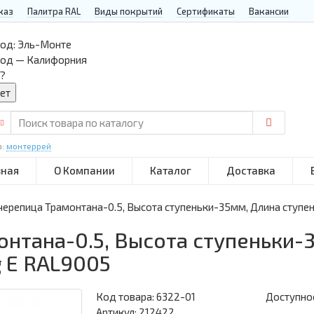
каз
Палитра RAL
Виды покрытий
Сертификаты
Вакансии
од:
Эль-Монте
род — Калифорния
?
р:
монтеррей
вная
О Компании
Каталог
Доставка
ерепица Трамонтана-0.5, Высота ступеньки-35мм, Длина ступен
нтана-0.5, Высота ступеньки-
g E RAL9005
Код товара:
6322-01
Доступнос
Артикул: 212422