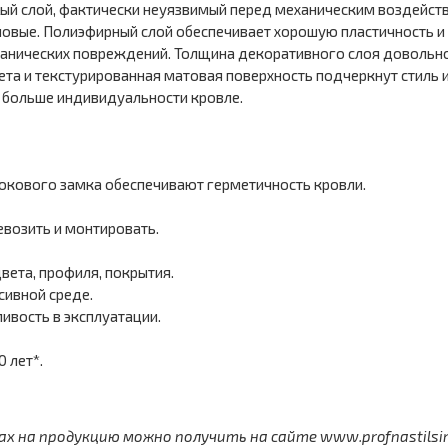
й слой, фактически неуязвимый перед механическим воздействие
овые. Полиэфирный слой обеспечивает хорошую пластичность и
ханических повреждений. Толщина декоративного слоя довольно
ета и текстурированная матовая поверхность подчеркнут стиль 
ё больше индивидуальности кровле.
окового замка обеспечивают герметичность кровли.
евозить и монтировать.
вета, профиля, покрытия.
сивной среде.
ивость в эксплуатации.
 лет*.
 на продукцию можно получить на сайте www.profnastilsimf