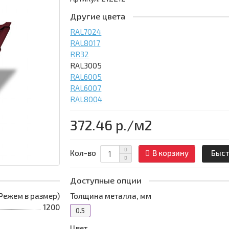
Другие цвета
RAL7024
RAL8017
RR32
RAL3005
RAL6005
RAL6007
RAL8004
372.46 р.
/м2
Кол-во
В корзину
Быст
Доступные опции
 (Режем в размер)
Толщина металла, мм
1200
0.5
Цвет