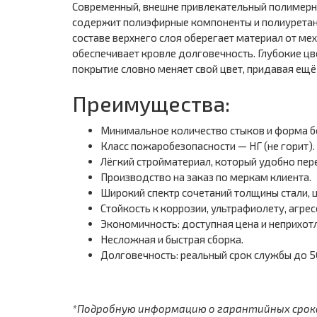
Современный, внешне привлекательный полимерны
содержит полиэфирные компоненты и полиуретан
составе верхнего слоя оберегает материал от ме
обеспечивает кровле долговечность. Глубокие цв
покрытие словно меняет свой цвет, придавая ещ
Преимущества:
Минимальное количество стыков и форма б
Класс пожаробезопасности — НГ (не горит).
Лёгкий стройматериал, который удобно пер
Производство на заказ по меркам клиента.
Широкий спектр сочетаний толщины стали, ц
Стойкость к коррозии, ультрафиолету, агрес
Экономичность: доступная цена и неприхотл
Несложная и быстрая сборка.
Долговечность: реальный срок службы до 50
*Подробную информацию о гарантийных сроках