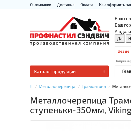
О компании
Доставка
Оплата
Как оформить за
Ваш гор
Ваш го
Угадали
Везде
Наприме
Гла
Каталог продукции
Металлочерепица
Трамонтана
Металлоч
Металлочерепица Трамо
ступеньки-350мм, Vikin