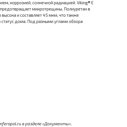
м, коррозией, солнечной радиацией. Viking® E
 предотвращает микротрещины. Полиуретан в
 высока и составляет 45 мкм, что также
и статус дома. Под разными углами обзора
eropol.ru в разделе «Документы».