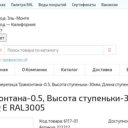
каз
Палитра RAL
Виды покрытий
Сертификаты
Вакансии
од:
Эль-Монте
род — Калифорния
?
р:
профнастил с8
вная
О Компании
Каталог
Доставка
ерепица Трамонтана-0.5, Высота ступеньки-30мм, Длина ступен
нтана-0.5, Высота ступеньки-
g E RAL3005
Код товара:
6117-01
Доступнос
Артикул: 212212