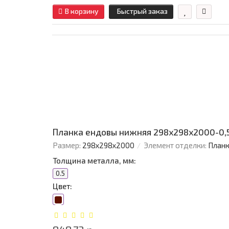
В корзину
Быстрый заказ
Планка ендовы нижняя 298х298х2000-0,
Размер:
298х298х2000
Элемент отделки:
Планк
Толщина металла, мм:
0.5
Цвет: