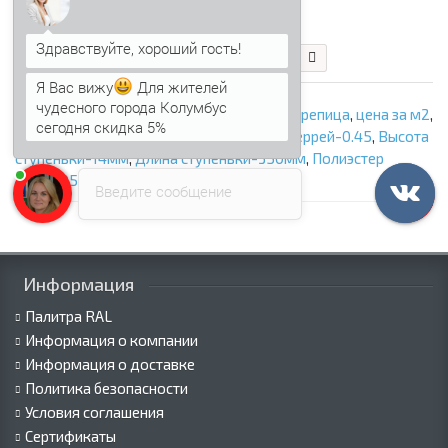
475.31 р.
404.02 р.
В корзину
Быстрый заказ
Я Вас вижу
Для жителей
чудесного города Колумбус
ООО «Профнастил Сэндвич»
,
Металлочерепица
,
цена за м2
,
сегодня скидка 5%
купить в Крыму
,
Металлочерепица Монтеррей-0.45
,
Высота
ступеньки-14мм
,
Длина ступеньки-350мм
,
Полиэстер
RAL5005
Введите сообщение
Информация
Палитра RAL
Информация о компании
Информация о доставке
Политика безопасности
Условия соглашения
Сертификаты