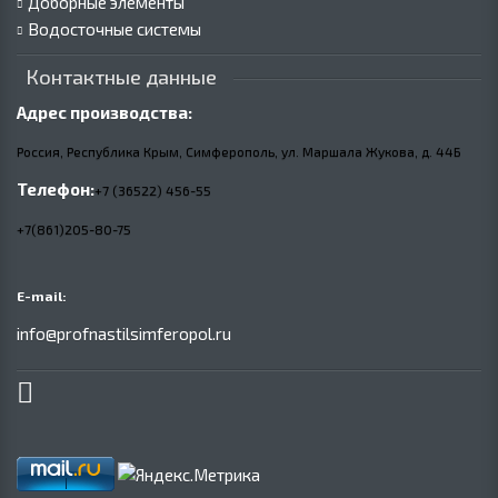
Доборные элементы
Водосточные системы
Контактные данные
Адрес производства:
Россия, Республика Крым, Симферополь, ул. Маршала Жукова,
д.
44Б
Телефон:
+7 (36522) 456-55
+7(861)205-80-75
E-mail:
info@profnastilsimferopol.ru