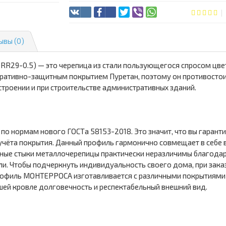
ывы (0)
29-0.5) — это черепица из стали пользующегося спросом цве
коративно-защитным покрытием Пуретан, поэтому он противосто
троении и при строительстве административных зданий.
о нормам нового ГОСТа 58153-2018. Это значит, что вы гаран
 учёта покрытия. Данный профиль гармонично совмещает в себе 
ные стыки металлочерепицы практически неразличимы благодар
. Чтобы подчеркнуть индивидуальность своего дома, при зака
. Профиль МОНТЕРРОСА изготавливается с различными покрытиями
шей кровле долговечность и респектабельный внешний вид.