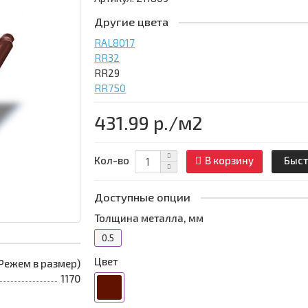
Другие цвета
RAL8017
RR32
RR29
RR750
431.99 р.
/м2
Кол-во
В корзину
Быст
Доступные опции
Толщина металла, мм
0.5
Цвет
 (Режем в размер)
1170