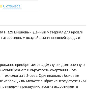
0 отзывов
та RR29 Вишневый. Данный материал для кровли
ит агрессивным воздействиям внешней среды и
тированно приобретаете надёжную и долговечную
высокий рельеф и округлость очертаний. Хоть
я технологии 3D-реза. Оригинальные боковые
зе черепицы вы можете выбрать высоту ступеньки
 премьер- и премиум-класса из ассортимента