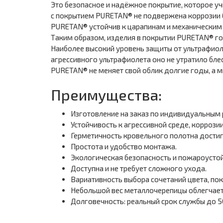
Это безопасное и надёжное покрытие, которое у
с покрытием PURETAN® не подвержена коррозии б
PURETAN® устойчив к царапинам и механическим 
Таким образом, изделия в покрытии PURETAN® го
Наиболее высокий уровень защиты от ультрафиоле
агрессивного ультрафиолета оно не утратило бле
PURETAN® не меняет свой облик долгие годы, а м
Преимущества:
Изготовление на заказ по индивидуальным
Устойчивость к агрессивной среде, коррозии
Герметичность кровельного полотна достиг
Простота и удобство монтажа.
Экологическая безопасность и пожароустой
Доступна и не требует сложного ухода.
Вариативность выбора сочетаний цвета, пок
Небольшой вес металлочерепицы облегчает 
Долговечность: реальный срок службы до 50