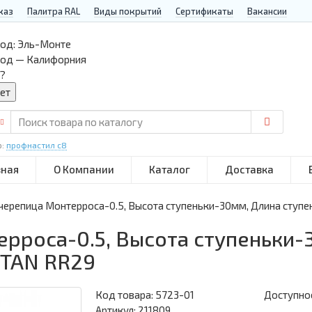
каз
Палитра RAL
Виды покрытий
Сертификаты
Вакансии
од:
Эль-Монте
род — Калифорния
?
р:
профнастил с8
вная
О Компании
Каталог
Доставка
ерепица Монтерроса-0.5, Высота ступеньки-30мм, Длина ступ
роса-0.5, Высота ступеньки-
ETAN RR29
Код товара:
5723-01
Доступнос
Артикул: 211809