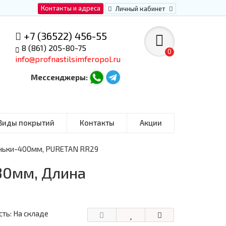
Контакты и адреса
Личный кабинет
+7 (36522) 456-55
8 (861) 205-80-75
0
info@profnastilsimferopol.ru
Мессенджеры:
Виды покрытий
Контакты
Акции
еньки-400мм, PURETAN RR29
30мм, Длина
ть: На складе