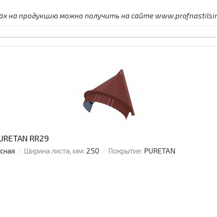
 на продукцию можно получить на сайте www.profnastilsimf
PURETAN RR29
усная
Ширина листа, мм:
250
Покрытие:
PURETAN