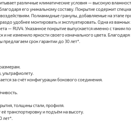
читывает различные климатические условия — высокую влажность
лагодаря его уникальному составу. Покрытие содержит специал
воздействиям. Полиамидные гранулы, добавляемые на этапе пр
раздо удобнее монтировать и эксплуатировать. Одна из важных 
та — RUV4. Указанное покрытие выпускается именно с таким пок
ск и не изменило яркости своего изначального цвета. Благодар
ы предлагаем срок гарантии до 30 лет*.
 размерам.
, ультрафиолету.
ается за счёт конфигурации бокового соединения.
чивость.
рытия, толщины стали, профиля.
её транспортировку и подъём на высоту.
 лет*.