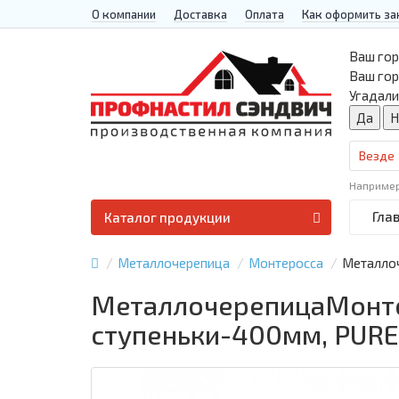
О компании
Доставка
Оплата
Как оформить за
Ваш гор
Ваш го
Угадали
Везде
Наприме
Гла
Каталог продукции
Металлочерепица
Монтеросса
Металлоч
МеталлочерепицаМонтер
ступеньки-400мм, PUR