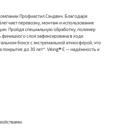
Компании Профнастил Сэндвич. Благодаря
блегчает перевозку, монтаж и использование
ин. Пройдя специальную обработку, полимер
ь финишного слоя зафиксирована в ходе
тальном боксе с экстремальной атмосферой, что
покрытие до 30 лет*. Viking® E — надёжность и
войствами.