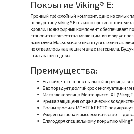
Покрытие Viking® E:
Прочный трёхслойный композит, одно из самых п
полиуретану Viking® E отлично противостоит ме
кровли. Полиэфирный компонент обеспечивает п
становится грязеотталкивающим, игнорирует воз
испытаний Московского института стали и сплаво
не отразилось на внешнем виде материала. Будуч
стиль вашего дома.
Преимущества:
Вы найдёте оттенок стальной черепицы, ко
Вас порадует долгий срок эксплуатации ме
Металлочерепица Монтекристо-XL (Viking E
Крыша защищена от физических воздействий
Волны профиля МОНТЕКРИСТО подчеркнут э
Умеренная цена и высокое качество — доп
Благодаря специальному покрытию Viking®