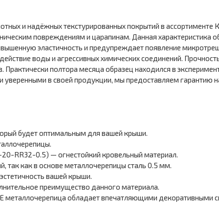
лотных и надёжных текстурированных покрытий в ассортименте 
ханическим повреждениям и царапинам. Данная характеристика о
овышенную эластичность и предупреждает появление микротрещ
действие воды и агрессивных химических соединений. Прочност
в. Практически полтора месяца образец находился в эксперимен
и уверенными в своей продукции, мы предоставляем гарантию на 
торый будет оптимальным для вашей крыши.
таллочерепицы.
-20-RR32-0.5) — огнестойкий кровельный материал.
, так как в основе металлочерепицы сталь 0.5 мм.
стетичность вашей крыши.
олнительное преимущество данного материала.
 E металлочерепица обладает впечатляющими декоративными с