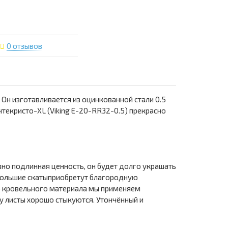
0 отзывов
Он изготавливается из оцинкованной стали 0.5
текристо-XL (Viking E-20-RR32-0.5) прекрасно
но подлинная ценность, он будет долго украшать
большие скатыприобретут благородную
о кровельного материала мы применяем
у листы хорошо стыкуются. Утончённый и