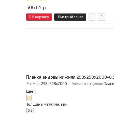
506.65 р.
В корзину
Быстрый заказ
Планка ендовы нижняя 298х298х2000-0,5
Размер:
298х298х2000
Элемент отделки:
Планк
Цвет:
Толщина металла, мм:
0.5