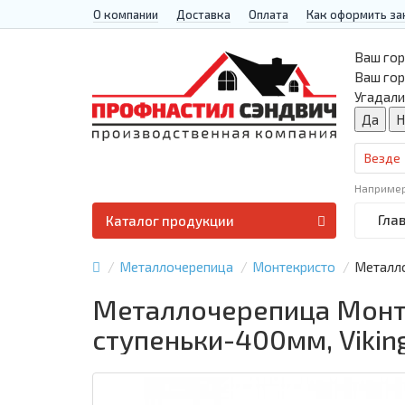
О компании
Доставка
Оплата
Как оформить за
Ваш гор
Ваш го
Угадали
Везде
Наприме
Гла
Каталог продукции
Металлочерепица
Монтекристо
Металло
Металлочерепица Монте
ступеньки-400мм, Vikin