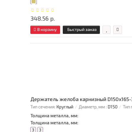
348.56 р.
В корзину
Быстрый заказ
Держатель желоба карнизный D150х165-
Тип сечения:
Круглый
Диаметр, мм :
D150
Тип 
Толщина металла, мм:
Толщина металла, мм:
3
3