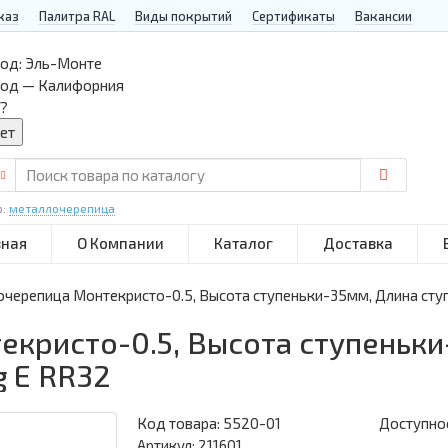
каз
Палитра RAL
Виды покрытий
Сертификаты
Вакансии
од:
Эль-Монте
род — Калифорния
?
р:
металлочерепица
вная
О Компании
Каталог
Доставка
черепица Монтекристо-0.5, Высота ступеньки-35мм, Длина ступ
кристо-0.5, Высота ступеньки
g E RR32
Код товара:
5520-01
Доступнос
Артикул: 211601