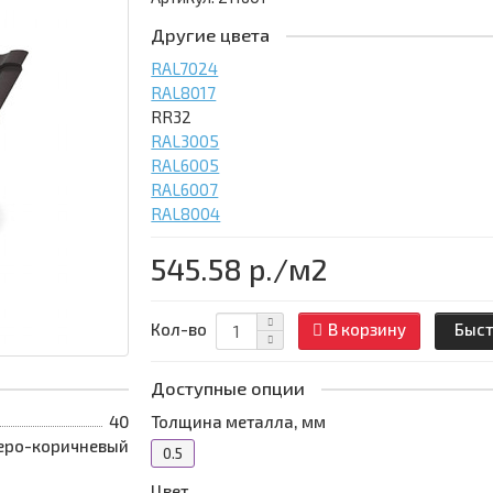
Другие цвета
RAL7024
RAL8017
RR32
RAL3005
RAL6005
RAL6007
RAL8004
545.58 р.
/м2
Кол-во
В корзину
Быст
Доступные опции
40
Толщина металла, мм
еро-коричневый
0.5
Цвет