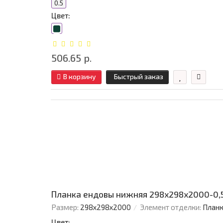
0.5
Цвет:
506.65 р.
В корзину
Быстрый заказ
Планка ендовы нижняя 298х298х2000-0,5
Размер:
298х298х2000
Элемент отделки:
Планк
Цвет: