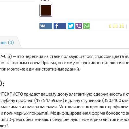
ывы (0)
0.5) — это черепица из стали пользующегося спросом цвета 8
ивно-защитным слоем Призма, поэтому он противостоит ржавчи
при монтаже административных зданий.
:
ТЕКРИСТО придаст вашему дому элегантную сдержанность и ст
глубину профиля (49/54/59 мм) и длину ступеньки (350/400 мм)
с максимальными размерами. Металлическая кровля с профиле
 и полимерных покрытий. Модифицированная форма бокового за
огия 3D-реза обеспечивают безупречную геометрию листов и ма
лет*.