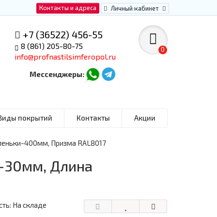
Контакты и адреса
Личный кабинет
+7 (36522) 456-55
8 (861) 205-80-75
0
info@profnastilsimferopol.ru
Мессенджеры:
Виды покрытий
Контакты
Акции
упеньки-400мм, Призма RAL8017
-30мм, Длина
ть: На складе