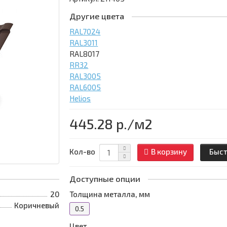
Другие цвета
RAL7024
RAL3011
RAL8017
RR32
RAL3005
RAL6005
Helios
445.28 р.
/м2
Кол-во
В корзину
Быст
Доступные опции
20
Толщина металла, мм
Коричневый
0.5
Цвет