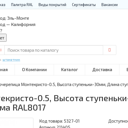
каз
Палитра RAL
Виды покрытий
Сертификаты
Вакансии
од:
Эль-Монте
род — Калифорния
?
р:
штакетник
вная
О Компании
Каталог
Доставка
черепица Монтекристо-0.5, Высота ступеньки-30мм, Длина ст
кристо-0.5, Высота ступеньки
ма RAL8017
Код товара:
5327-01
Доступнос
Артикул: 211405