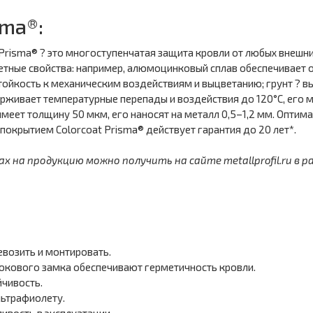
sma®:
Prisma® ? это многоступенчатая защита кровли от любых внешни
ретные свойства: например, алюмоцинковый сплав обеспечивает
тойкость к механическим воздействиям и выцветанию; грунт ? вы
ерживает температурные перепады и воздействия до 120°С, его
имеет толщину 50 мкм, его наносят на металл 0,5–1,2 мм. Опти
 покрытием Colorcoat Prisma® действует гарантия до 20 лет*.
на продукцию можно получить на сайте metallprofil.ru в р
евозить и монтировать.
окового замка обеспечивают герметичность кровли.
чивость.
льтрафиолету.