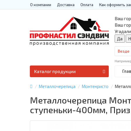
О компании
Доставка
Оплата
Как оформить за
Ваш гор
Ваш го
Угадали
Везде
Наприме
Гла
Каталог продукции
Металлочерепица
Монтекристо
Металло
Металлочерепица Монте
ступеньки-400мм, Приз