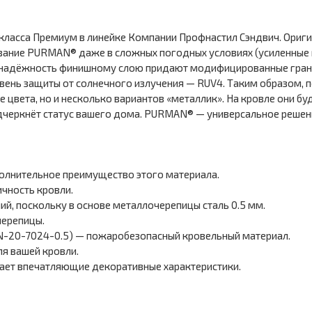
ласса Премиум в линейке Компании Профнастил Сэндвич. Ориги
ание PURMAN® даже в сложных погодных условиях (усиленные м
 надёжность финишному слою придают модифицированные гран
ень защиты от солнечного излучения — RUV4. Таким образом, п
цвета, но и несколько вариантов «металлик». На кровле они бу
подчеркнёт статус вашего дома. PURMAN® — универсальное решен
полнительное преимущество этого материала.
чность кровли.
, поскольку в основе металлочерепицы сталь 0.5 мм.
черепицы.
20-7024-0.5) — пожаробезопасный кровельный материал.
я вашей кровли.
ет впечатляющие декоративные характеристики.