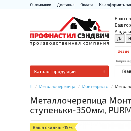
О компании
Доставка
Оплата
Как оформить за
Ваш гор
Ваш го
Угадали
Везде
Наприме
Гла
Каталог продукции
Металлочерепица
Монтекристо
Металло
Металлочерепица Монте
ступеньки-350мм, PUR
Ваша скидка: -15%