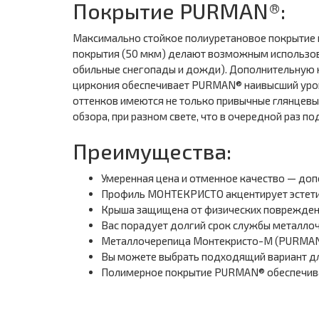
Покрытие PURMAN®:
Максимально стойкое полиуретановое покрытие к
покрытия (50 мкм) делают возможным использов
обильные снегопады и дожди). Дополнительную
циркония обеспечивает PURMAN® наивысший уров
оттенков имеются не только привычные глянцевые 
обзора, при разном свете, что в очередной раз 
Преимущества:
Умеренная цена и отменное качество — до
Профиль МОНТЕКРИСТО акцентирует эстети
Крыша защищена от физических повреждений
Вас порадует долгий срок службы металло
Металлочерепица Монтекристо-M (PURMAN-
Вы можете выбрать подходящий вариант дл
Полимерное покрытие PURMAN® обеспечива