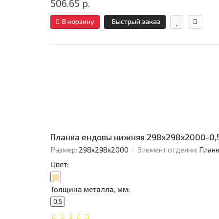
506.65 р.
В корзину
Быстрый заказ
Планка ендовы нижняя 298х298х2000-0,5
Размер:
298х298х2000
Элемент отделки:
Планк
Цвет:
Толщина металла, мм:
0.5