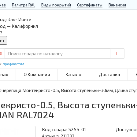
каз
Палитра RAL
Виды покрытий
Сертификаты
Вакансии
од:
Эль-Монте
род — Калифорния
?
р:
профнастил
вная
О Компании
Каталог
Доставка
черепица Монтекристо-0.5, Высота ступеньки-30мм, Длина с
кристо-0.5, Высота ступеньки
MAN RAL7024
Код товара:
5255-01
Доступнос
Артикул: 211333