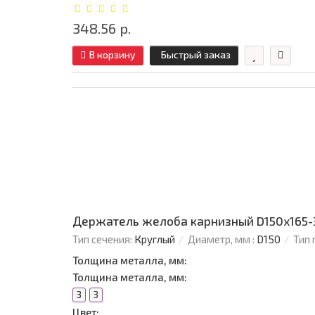
348.56 р.
В корзину
Быстрый заказ
Держатель желоба карнизный D150х165-
Тип сечения:
Круглый
Диаметр, мм :
D150
Тип 
Толщина металла, мм:
Толщина металла, мм:
3
3
Цвет: