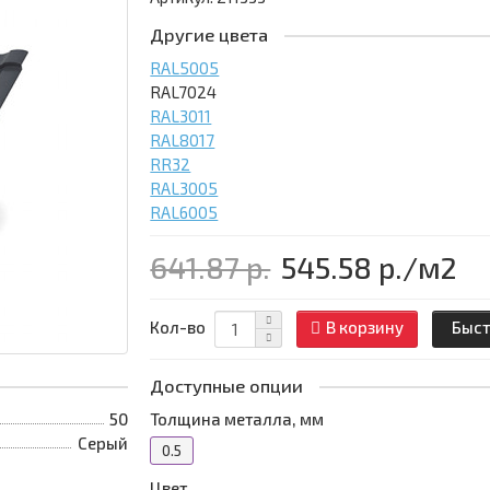
Другие цвета
RAL5005
RAL7024
RAL3011
RAL8017
RR32
RAL3005
RAL6005
641.87 р.
545.58 р.
/м2
Кол-во
В корзину
Быст
Доступные опции
50
Толщина металла, мм
Серый
0.5
Цвет