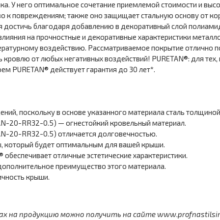
ика. У него оптимальное сочетание приемлемой стоимости и вы
иво к повреждениям; также оно защищает стальную основу от к
я достичь благодаря добавлению в декоративный слой полиами
 влияния на прочностные и декоративные характеристики мета
ературному воздействию. Рассматриваемое покрытие отлично п
 кровлю от любых негативных воздействий! PURETAN®: для тех, 
ем PURETAN® действует гарантия до 30 лет*.
ий, поскольку в основе указанного материала сталь толщиной 
N-20-RR32-0.5) — огнестойкий кровельный материал.
N-20-RR32-0.5) отличается долговечностью.
, который будет оптимальным для вашей крыши.
обеспечивает отличные эстетические характеристики.
 дополнительное преимущество этого материала.
чность крыши.
 на продукцию можно получить на сайте www.profnastilsimf