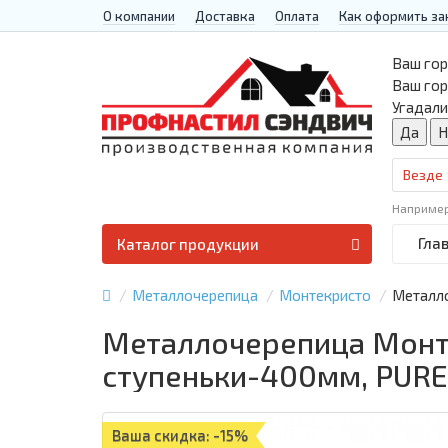
О компании
Доставка
Оплата
Как оформить за
Ваш гор
Ваш го
Угадали
Везде
Наприме
Гла
Каталог продукции
Металлочерепица
Монтекристо
Металло
Металлочерепица Монте
ступеньки-400мм, PUR
Ваша скидка: -15%