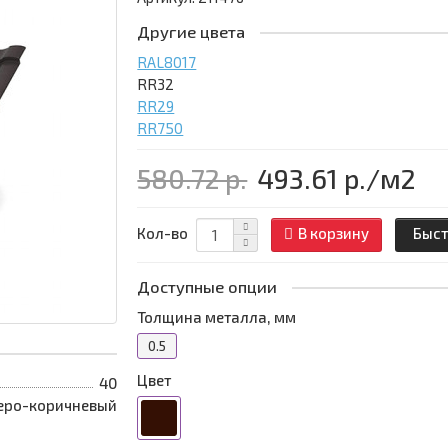
Другие цвета
RAL8017
RR32
RR29
RR750
580.72 р.
493.61 р.
/м2
Кол-во
В корзину
Быст
Доступные опции
Толщина металла, мм
0.5
Цвет
40
еро-коричневый