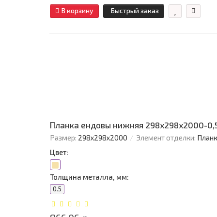
В корзину
Быстрый заказ
Планка ендовы нижняя 298х298х2000-0,5
Размер:
298х298х2000
Элемент отделки:
Планк
Цвет:
Толщина металла, мм:
0.5