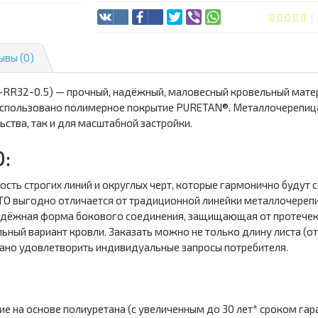
ывы (0)
R32-0.5) — прочный, надёжный, маловесный кровельный матери
 использовано полимерное покрытие PURETAN®. Металлочерепи
ства, так и для масштабной застройки.
:
ь строгих линий и округлых черт, которые гармонично будут 
О выгодно отличается от традиционной линейки металлочерепи
надёжная форма бокового соединения, защищающая от протечек
й вариант кровли. Заказать можно не только длину листа (от 0
вано удовлетворить индивидуальные запросы потребителя.
е на основе полиуретана (с увеличенным до 30 лет* сроком гара