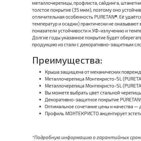
металлочерепицы, профлиста, сайдинга, штакетн
толстое покрытие (35 мкм), поэтому оно устойч
отличительная особенность PURETAN®. Её удаётс
температур и осадки) практически не оказывают
показатели устойчивости к УФ-излучению и темп
Долгие годы указанное покрытие будет оберегать
продукцию из стали с декоративно-защитным сло
Преимущества:
Крыша защищена от механических поврежден
Металлочерепица Монтекристо-SL (PURETA
Металлочерепица Монтекристо-SL (PURETA
Вы можете выбрать цвет стальной черепицы
Декоративно-защитное покрытие PURETAN® 
Оптимальное сочетание цены и качества —
Профиль МОНТЕКРИСТО акцентирует эстети
*Подробную информацию о гарантийных сроках