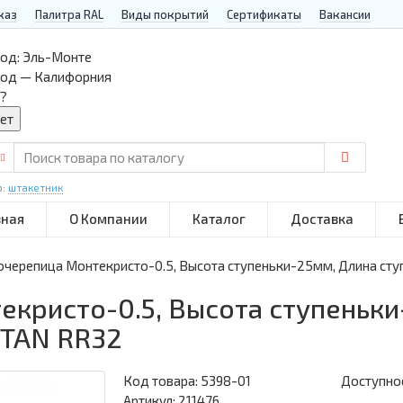
каз
Палитра RAL
Виды покрытий
Сертификаты
Вакансии
од:
Эль-Монте
род — Калифорния
?
р:
штакетник
вная
О Компании
Каталог
Доставка
черепица Монтекристо-0.5, Высота ступеньки-25мм, Длина ст
кристо-0.5, Высота ступеньки
ETAN RR32
Код товара:
5398-01
Доступнос
Артикул: 211476