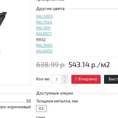
Другие цвета
RAL5005
RAL7024
RAL3011
RAL8017
RR32
RAL3005
RAL6005
638.99 р.
543.14 р.
/м2
Кол-во
В корзину
Быст
Доступные опции
50
Толщина металла, мм
еро-коричневый
0.5
Цвет