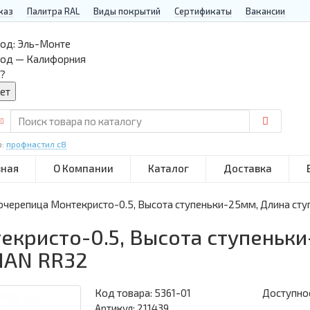
каз
Палитра RAL
Виды покрытий
Сертификаты
Вакансии
од:
Эль-Монте
род — Калифорния
?
р:
профнастил с8
вная
О Компании
Каталог
Доставка
черепица Монтекристо-0.5, Высота ступеньки-25мм, Длина с
кристо-0.5, Высота ступеньки
MAN RR32
Код товара:
5361-01
Доступнос
Артикул: 211439