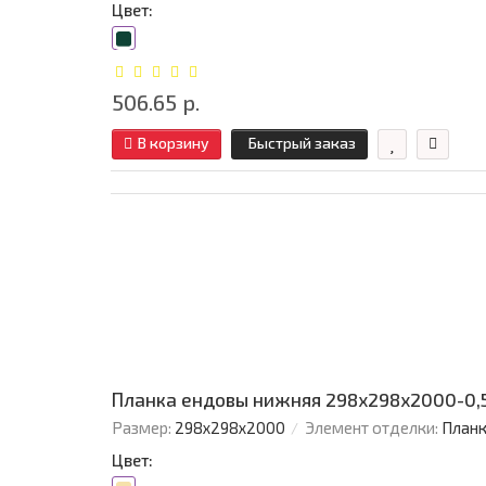
Цвет:
506.65 р.
В корзину
Быстрый заказ
Планка ендовы нижняя 298х298х2000-0,5
Размер:
298х298х2000
Элемент отделки:
Планк
Цвет: