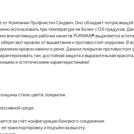
 от Компании Профнастил Сэндвич. Оно обладает потрясающей
ожно использовать при температуре не более +120 градусов. Да
имо впечатляющих рабочих качеств PURMAN® выделяется эстет
оберегают кровлю от выцветания и противостоят коррозии. В ас
ормлении кровли намного реже. Данное покрытие противостоит
ктеризовать так: достойная защита и выразительная красота.
нными и эстетическими характеристиками!
олщины стали, цвета, покрытия.
рессивной среде.
ается за счёт конфигурации бокового соединения.
её транспортировку и подъём на высоту.