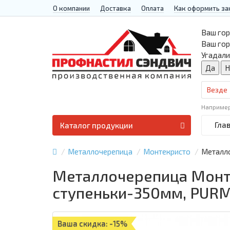
О компании
Доставка
Оплата
Как оформить за
Ваш гор
Ваш го
Угадали
Везде
Наприме
Гла
Каталог продукции
Металлочерепица
Монтекристо
Металло
Металлочерепица Монте
ступеньки-350мм, PUR
Ваша скидка: -15%