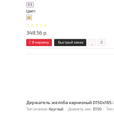
0.5
Цвет:
348.56 р.
В корзину
Быстрый заказ
Держатель желоба карнизный D150х165-
Тип сечения:
Круглый
Диаметр, мм :
D150
Тип 