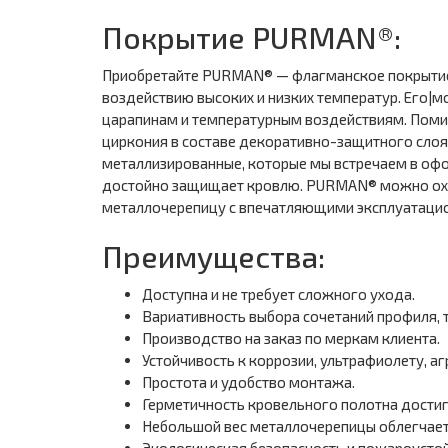
Покрытие PURMAN®:
Приобретайте PURMAN® — флагманское покрытие
воздействию высоких и низких температур. Его|м
царапинам и температурным воздействиям. Пом
циркония в составе декоративно-защитного слоя 
металлизированные, которые мы встречаем в оф
достойно защищает кровлю. PURMAN® можно охара
металлочерепицу с впечатляющими эксплуатацио
Преимущества:
Доступна и не требует сложного ухода.
Вариативность выбора сочетаний профиля, т
Производство на заказ по меркам клиента.
Устойчивость к коррозии, ультрафиолету, аг
Простота и удобство монтажа.
Герметичность кровельного полотна достиг
Небольшой вес металлочерепицы облегчает 