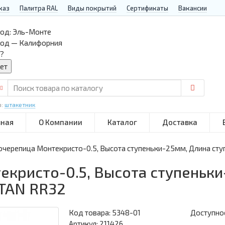
каз
Палитра RAL
Виды покрытий
Сертификаты
Вакансии
од:
Эль-Монте
род — Калифорния
?
р:
штакетник
вная
О Компании
Каталог
Доставка
черепица Монтекристо-0.5, Высота ступеньки-25мм, Длина ст
кристо-0.5, Высота ступеньки
TAN RR32
Код товара:
5348-01
Доступнос
Артикул: 211426