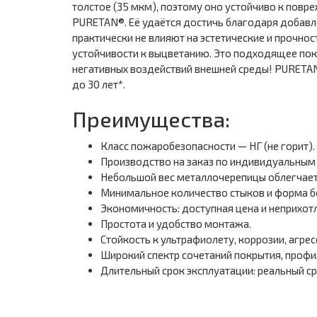
толстое (35 мкм), поэтому оно устойчиво к повр
PURETAN®. Её удаётся достичь благодаря добавл
практически не влияют на эстетические и прочн
устойчивости к выцветанию. Это подходящее пок
негативных воздействий внешней среды! PURETAN®
до 30 лет*.
Преимущества:
Класс пожаробезопасности — НГ (не горит).
Производство на заказ по индивидуальным
Небольшой вес металлочерепицы облегчает 
Минимальное количество стыков и форма б
Экономичность: доступная цена и неприхотл
Простота и удобство монтажа.
Стойкость к ультрафиолету, коррозии, агрес
Широкий спектр сочетаний покрытия, профил
Длительный срок эксплуатации: реальный ср