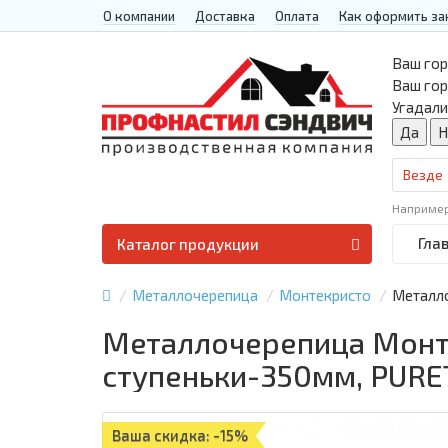
О компании
Доставка
Оплата
Как оформить за
Ваш гор
Ваш го
Угадали
Везде
Наприме
Гла
Каталог продукции
Металлочерепица
Монтекристо
Металло
Металлочерепица Монте
ступеньки-350мм, PURE
Ваша скидка: -15%