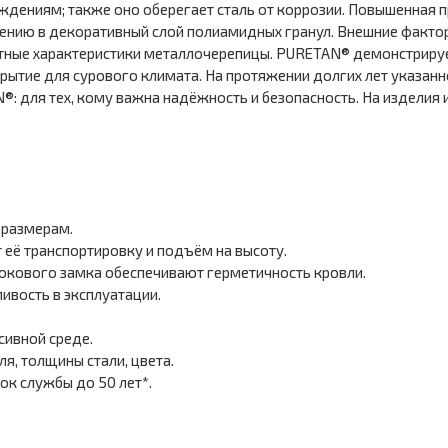
еждениям; также оно оберегает сталь от коррозии. Повышенная
ению в декоративный слой полиамидных гранул. Внешние факто
остные характеристики металлочерепицы. PURETAN® демонстриру
рытие для сурового климата. На протяжении долгих лет указанн
: для тех, кому важна надёжность и безопасность. На изделия 
 размерам.
её транспортировку и подъём на высоту.
окового замка обеспечивают герметичность кровли.
ивость в эксплуатации.
сивной среде.
я, толщины стали, цвета.
ок службы до 50 лет*.