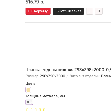
516.79 р.
В корзину
Быстрый заказ
Планка ендовы нижняя 298х298х2000-0,5
Размер:
298х298х2000
Элемент отделки:
Планк
Цвет:
Толщина металла, мм:
0.5