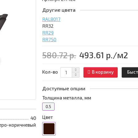
Другие цвета
RAL8017
RR32
RR29
RR750
580.72 р.
493.61 р.
/м2
Кол-во
В корзину
Быст
Доступные опции
Толщина металла, мм
0.5
Цвет
40
еро-коричневый