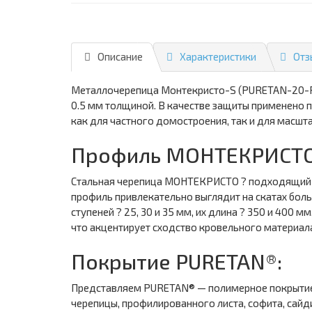
Описание
Характеристики
Отз
Металлочерепица Монтекристо-S (PURETAN-20-RR3
0.5 мм толщиной. В качестве защиты применено
как для частного домостроения, так и для масшт
Профиль МОНТЕКРИСТО
Стальная черепица МОНТЕКРИСТО ? подходящий кр
профиль привлекательно выглядит на скатах боль
ступеней ? 25, 30 и 35 мм, их длина ? 350 и 40
что акцентирует сходство кровельного материа
Покрытие PURETAN®:
Представляем PURETAN® — полимерное покрытие н
черепицы, профилированного листа, софита, сайд