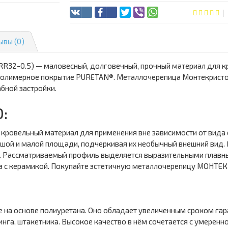
ывы (0)
2-0.5) — маловесный, долговечный, прочный материал для кро
 полимерное покрытие PURETAN®. Металлочерепица Монтекрист
абной застройки.
:
овельный материал для применения вне зависимости от вида с
шой и малой площади, подчеркивая их необычный внешний вид. Г
0 мм. Рассматриваемый профиль выделяется выразительными плав
ла с керамикой. Покупайте эстетичную металлочерепицу МОНТЕ
а основе полиуретана. Оно обладает увеличенным сроком гара
инга, штакетника. Высокое качество в нём сочетается с умерен