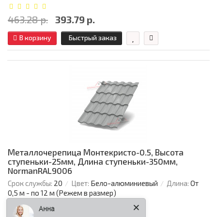
463.28 р.
393.79 р.
В корзину
Быстрый заказ
Металлочерепица Монтекристо-0.5, Высота
ступеньки-25мм, Длина ступеньки-350мм,
NormanRAL9006
Срок службы:
20
Цвет:
Бело-алюминиевый
Длина:
От
0,5 м - по 12 м (Режем в размер)
Анна
Толщина металла, мм: