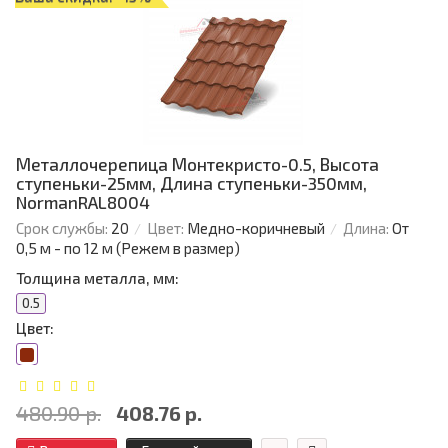
Металлочерепица Монтекристо-0.5, Высота
ступеньки-25мм, Длина ступеньки-350мм,
NormanRAL8004
Срок службы:
20
Цвет:
Медно-коричневый
Длина:
От
0,5 м - по 12 м (Режем в размер)
Толщина металла, мм:
0.5
Цвет:
480.90 р.
408.76 р.