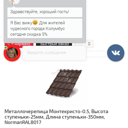
0.5
Цвет:
Я Вас вижу
Для жителей
чудесного города Колумбус
сегодня скидка 5%
411.76 р.
Анна
печатает...
В корзину
Быстрый заказ
Введите сообщение
Металлочерепица Монтекристо-0.5, Высота
ступеньки-25мм, Длина ступеньки-350мм,
NormanRAL8017