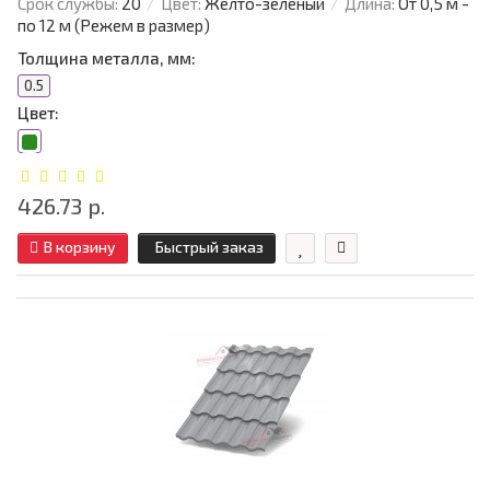
Срок службы:
20
Цвет:
Желто-зелёный
Длина:
От 0,5 м -
по 12 м (Режем в размер)
Толщина металла, мм:
0.5
Цвет:
426.73 р.
В корзину
Быстрый заказ