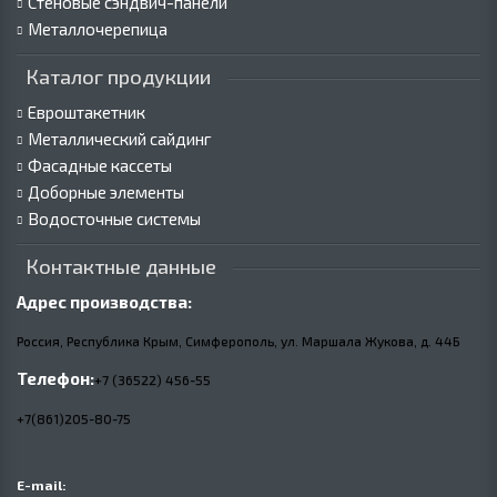
Стеновые сэндвич-панели
Металлочерепица
Каталог продукции
Евроштакетник
Металлический сайдинг
Фасадные кассеты
Доборные элементы
Водосточные системы
Контактные данные
Адрес производства:
Россия, Республика Крым, Симферополь, ул. Маршала Жукова,
д.
44Б
Телефон:
+7 (36522) 456-55
+7(861)205-80-75
E-mail: