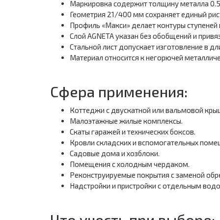
Маркировка содержит толщину металла 0.5
Геометрия 21/400 мм сохраняет единый рис
Профиль «Макси» делает контуры ступеней 
Слой AGNETA указан без обобщений и привяз
Стальной лист допускает изготовление в дл
Материал относится к негорючей металличе
Сфера применения:
Коттеджи с двускатной или вальмовой кры
Малоэтажные жилые комплексы.
Скаты гаражей и технических боксов.
Кровли складских и вспомогательных поме
Садовые дома и хозблоки.
Помещения с холодным чердаком.
Реконструируемые покрытия с заменой обр
Надстройки и пристройки с отдельным вод
Что учесть при выборе: