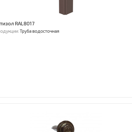
тизол RAL8017
родукции:
Труба водосточная