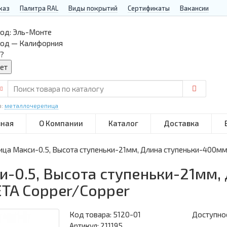
каз
Палитра RAL
Виды покрытий
Сертификаты
Вакансии
од:
Эль-Монте
род — Калифорния
?
р:
металлочерепица
вная
О Компании
Каталог
Доставка
ца Макси-0.5, Высота ступеньки-21мм, Длина ступеньки-400мм
-0.5, Высота ступеньки-21мм,
TA Copper/Copper
Код товара:
5120-01
Доступнос
Артикул: 211195