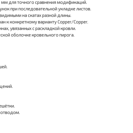
 мм для точного сравнения модификаций.
унок при последовательной укладке листов.
видимыми на скатах разной длины.
ан к конкретному варианту Copper/Copper.
инах, увязанных с раскладкой кровли.
ской оболочке кровельного пирога.
шей.
щений.
ешётки.
оотводом.