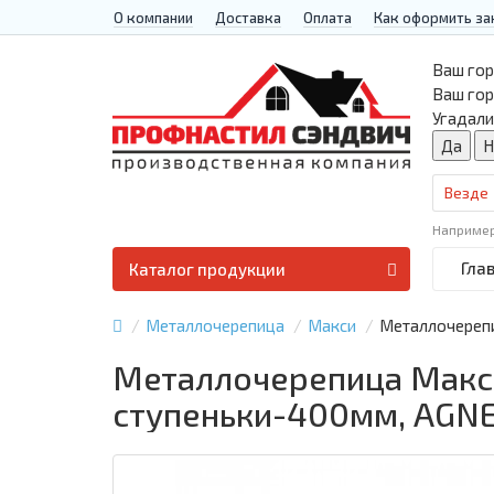
О компании
Доставка
Оплата
Как оформить за
Ваш гор
Ваш го
Угадали
Везде
Наприме
Гла
Каталог продукции
Металлочерепица
Макси
Металлочерепи
Металлочерепица Макси
ступеньки-400мм, AGNE