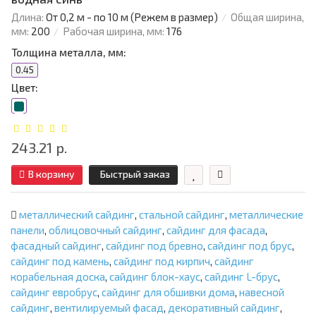
Длина:
От 0,2 м - по 10 м (Режем в размер)
Общая ширина,
мм:
200
Рабочая ширина, мм:
176
Толщина металла, мм:
0.45
Цвет:
243.21 р.
В корзину
Быстрый заказ
металлический сайдинг
,
стальной сайдинг
,
металлические
панели
,
облицовочный сайдинг
,
сайдинг для фасада
,
фасадный сайдинг
,
сайдинг под бревно
,
сайдинг под брус
,
сайдинг под камень
,
сайдинг под кирпич
,
сайдинг
корабельная доска
,
сайдинг блок-хаус
,
сайдинг L-брус
,
сайдинг евробрус
,
сайдинг для обшивки дома
,
навесной
сайдинг
,
вентилируемый фасад
,
декоративный сайдинг
,