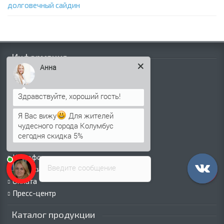
долговечный сайдин
Информация
Анна
Палитра RAL
Информация о компании
Информация о доставке
Политика безопасности
Я Вас вижу
Для жителей
Условия соглашения
чудесного города Колумбус
Сертификаты
сегодня скидка 5%
Виды покрытий
Как оформить заказ
Введите сообщение
Вакансии
Оплата
Пресс-центр
Каталог продукции