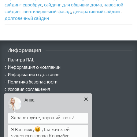
сайдинг евробрус
,
сайдинг для обшивки дома
,
навесной
сайдинг
,
вентилируемый фасад
,
декоративный сайдинг
,
долговечный сайдин
Информация
Палитра RAL
Информация о компании
Информация о доставке
Политика безопасности
Условия соглашения
Сертификаты
Анна
Виды покрытий
Как оформить заказ
Вакансии
Оплата
Я Вас вижу
Для жителей
Пресс-центр
чудесного города Колумбус