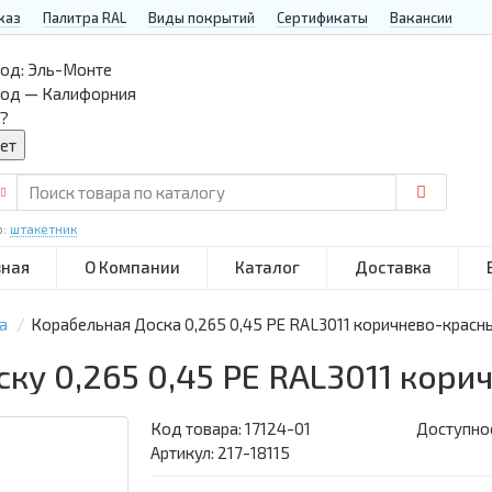
каз
Палитра RAL
Виды покрытий
Сертификаты
Вакансии
од:
Эль-Монте
род — Калифорния
?
р:
штакетник
вная
О Компании
Каталог
Доставка
а
Корабельная Доска 0,265 0,45 PE RAL3011 коричнево-красн
ку 0,265 0,45 PE RAL3011 кор
Код товара:
17124-01
Доступнос
Артикул: 217-18115