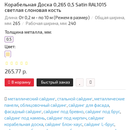
Корабельная Доска 0,265 0,5 Satin RAL1015
светлая слоновая кость
Длина:
От 0,2 м - по 10 м (Режем в размер)
Общая ширина,
мм:
265
Рабочая ширина, мм:
240
Толщина металла, мм:
0.5
Цвет:
265.77 р.
В корзину
Быстрый заказ
металлический сайдинг
,
стальной сайдинг
,
металлические
панели
,
облицовочный сайдинг
,
сайдинг для фасада
,
фасадный сайдинг
,
сайдинг под бревно
,
сайдинг под брус
,
сайдинг под камень
,
сайдинг под кирпич
,
сайдинг
корабельная доска
,
сайдинг блок-хаус
,
сайдинг L-брус
,