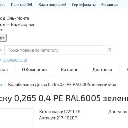
каз
Палитра RAL
Виды покрытий
Сертификаты
Вакансии
од:
Эль-Монте
род — Калифорния
?
р:
профнастил с8
вная
О Компании
Каталог
Доставка
а
Корабельная Доска 0,265 0,4 PE RAL6005 зеленый мох
ку 0,265 0,4 PE RAL6005 зеле
Код товара:
17291-01
Доступнос
Артикул: 217-18287