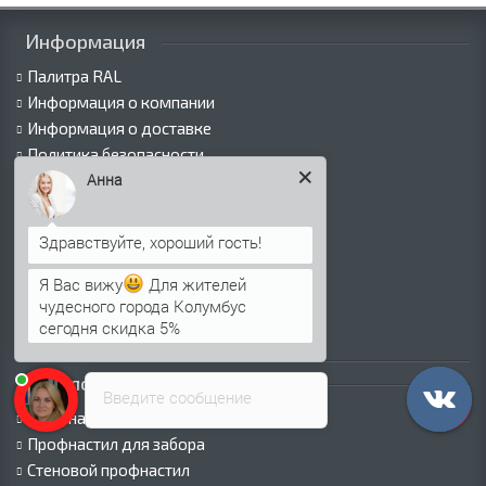
Информация
Палитра RAL
Информация о компании
Информация о доставке
Политика безопасности
Анна
Условия соглашения
Сертификаты
Виды покрытий
Как оформить заказ
Я Вас вижу
Для жителей
Вакансии
чудесного города Колумбус
Оплата
сегодня скидка 5%
Пресс-центр
Каталог продукции
Введите сообщение
Профнастил для крыши
Профнастил для забора
Стеновой профнастил