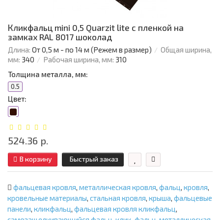
Кликфальц mini 0,5 Quarzit lite с пленкой на
замках RAL 8017 шоколад
Длина:
От 0,5 м - по 14 м (Режем в размер)
Общая ширина,
мм:
340
Рабочая ширина, мм:
310
Толщина металла, мм:
0.5
Цвет:
524.36 р.
В корзину
Быстрый заказ
фальцевая кровля
,
металлическая кровля
,
фальц
,
кровля
,
кровельные материалы
,
стальная кровля
,
крыша
,
фальцевые
панели
,
кликфальц
,
фальцевая кровля кликфальц
,
самозащелкивающийся фальц
,
клик-фальц
,
металлическая