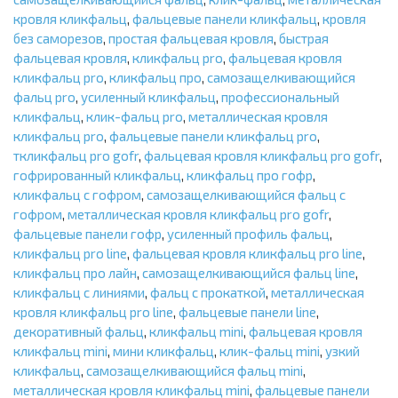
кровля кликфальц
,
фальцевые панели кликфальц
,
кровля
без саморезов
,
простая фальцевая кровля
,
быстрая
фальцевая кровля
,
кликфальц pro
,
фальцевая кровля
кликфальц pro
,
кликфальц про
,
самозащелкивающийся
фальц pro
,
усиленный кликфальц
,
профессиональный
кликфальц
,
клик-фальц pro
,
металлическая кровля
кликфальц pro
,
фальцевые панели кликфальц pro
,
ткликфальц pro gofr
,
фальцевая кровля кликфальц pro gofr
,
гофрированный кликфальц
,
кликфальц про гофр
,
кликфальц с гофром
,
самозащелкивающийся фальц с
гофром
,
металлическая кровля кликфальц pro gofr
,
фальцевые панели гофр
,
усиленный профиль фальц
,
кликфальц pro line
,
фальцевая кровля кликфальц pro line
,
кликфальц про лайн
,
самозащелкивающийся фальц line
,
кликфальц с линиями
,
фальц с прокаткой
,
металлическая
кровля кликфальц pro line
,
фальцевые панели line
,
декоративный фальц
,
кликфальц mini
,
фальцевая кровля
кликфальц mini
,
мини кликфальц
,
клик-фальц mini
,
узкий
кликфальц
,
самозащелкивающийся фальц mini
,
металлическая кровля кликфальц mini
,
фальцевые панели