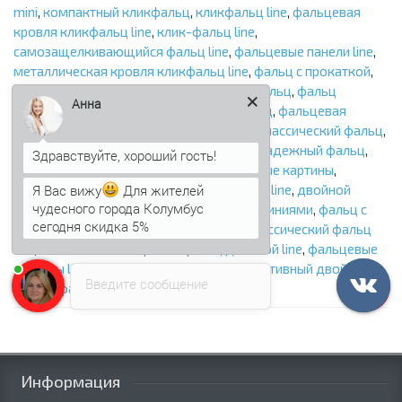
mini
,
компактный кликфальц
,
кликфальц line
,
фальцевая
кровля кликфальц line
,
клик-фальц line
,
самозащелкивающийся фальц line
,
фальцевые панели line
,
металлическая кровля кликфальц line
,
фальц с прокаткой
,
Анна
декоративный кликфальц
,
эстетичный фальц
,
фальц
двойной стоячий
,
двойной стоячий фальц
,
фальцевая
кровля двойной
,
традиционный фальц
,
классический фальц
,
металлическая кровля фальц двойной
,
надежный фальц
,
кровля фальц
,
листовой фальц
,
фальцевые картины
,
Я Вас вижу
Для жителей
рулонный фальц
,
фальц двойной стоячий line
,
двойной
чудесного города Колумбус
сегодня скидка 5%
стоячий фальц line
,
фальцевая кровля с линиями
,
фальц с
прокаткой
,
традиционный фальц line
,
классический фальц
Анна
печатает...
line
,
металлическая кровля фальц двойной line
,
фальцевые
картины line
,
рулонный фальц line
,
декоративный двойной
Введите сообщение
фальц
,
фальц с продольной прокаткой
Информация