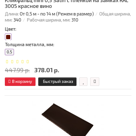
Кликфальц mini 0,5 Satin с пленкой на замках RAL
3005 красное вино
Длина:
От 0,5 м - по 14 м (Режем в размер)
Общая ширина,
мм:
340
Рабочая ширина, мм:
310
Цвет:
Толщина металла, мм:
0.5
447.99 р.
378.01 р.
В корзину
Быстрый заказ