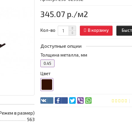
345.07 р.
/м2
Кол-во
В корзину
Быст
Доступные опции
Толщина металла, мм
0.45
Цвет
 (Режем в размер)
563