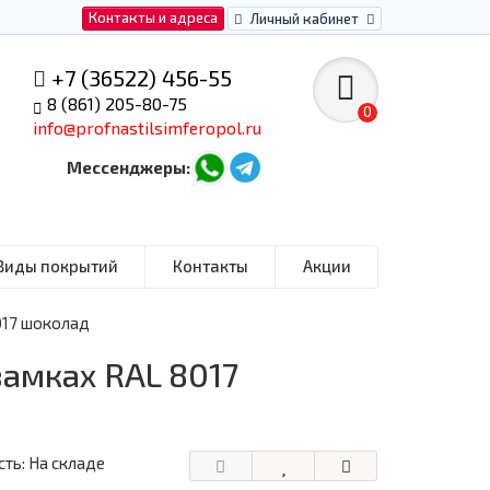
Контакты и адреса
Личный кабинет
+7 (36522) 456-55
8 (861) 205-80-75
0
info@profnastilsimferopol.ru
Мессенджеры:
Виды покрытий
Контакты
Акции
017 шоколад
замках RAL 8017
ть: На складе