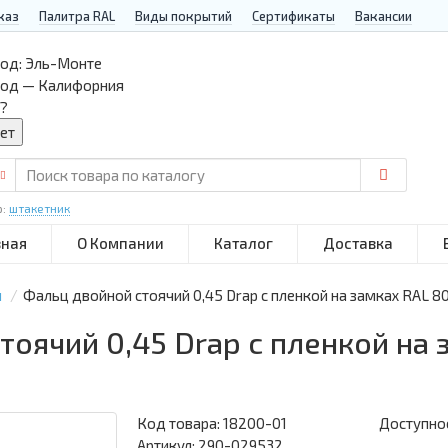
каз
Палитра RAL
Виды покрытий
Сертификаты
Вакансии
од:
Эль-Монте
род — Калифорния
?
р:
штакетник
вная
О Компании
Каталог
Доставка
й
Фальц двойной стоячий 0,45 Drap с пленкой на замках RAL 8
тоячий 0,45 Drap с пленкой на 
Код товара:
18200-01
Доступнос
Артикул: 290-029532