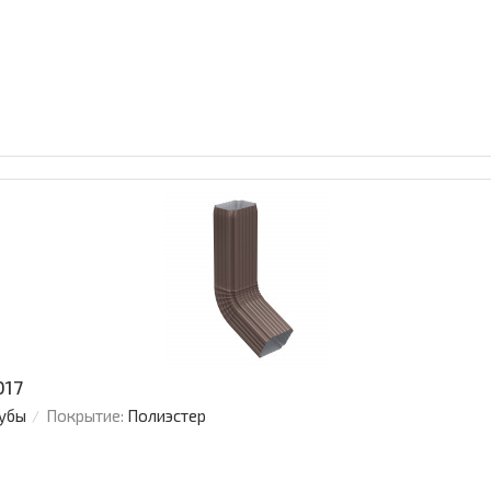
017
убы
Покрытие:
Полиэстер